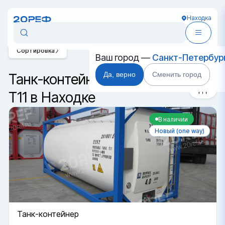
Находка
Сортировка
Ваш город —
Санкт-Петербур
Да, верно
Сменить город
Танк-контейнер DC класса
T11 в Находке
В наличии
Новый (one way)
Танк-контейнер