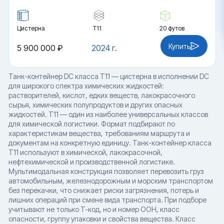
Цистерна
Т11
20 футов
Купить
5 900 000 ₽
2024 г.
Танк-контейнер DC класса T11 — цистерна в исполнении DC
для широкого спектра химических жидкостей:
растворителей, кислот, едких веществ, лакокрасочного
сырья, химических полупродуктов и других опасных
жидкостей. T11 — один из наиболее универсальных классов
для химической логистики. Формат подбирают по
характеристикам вещества, требованиям маршрута и
документам на конкретную единицу. Танк-контейнер класса
T11 используют в химической, лакокрасочной,
нефтехимической и производственной логистике.
Мультимодальная конструкция позволяет перевозить груз
автомобильным, железнодорожным и морским транспортом
без перекачки, что снижает риски загрязнения, потерь и
лишних операций при смене вида транспорта. При подборе
учитывают не только T-код, но и номер ООН, класс
опасности, группу упаковки и свойства вещества. Класс