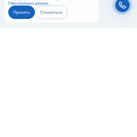
Персональных данных.
Принять
Отказаться
Чат-мессенджер
Главная
Терминалы
Каталог
Услуги
Лизинг
Контакты
Партнёры
Реквизиты
Оплата
Вопрос-Ответ
Отзывы
8 (800) 550-42-32
nahodka@20ref.ru
Приморский край, п. Боец Кузнецов, ул.
Железнодорожная, 21А
За 10 лет работы мы помогли нескольким тысячам компаний с
покупкой
и доставкой контейнеров