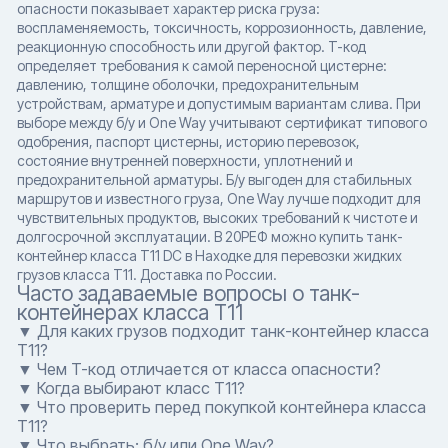
опасности показывает характер риска груза:
воспламеняемость, токсичность, коррозионность, давление,
реакционную способность или другой фактор. T-код
определяет требования к самой переносной цистерне:
давлению, толщине оболочки, предохранительным
устройствам, арматуре и допустимым вариантам слива. При
выборе между б/у и One Way учитывают сертификат типового
одобрения, паспорт цистерны, историю перевозок,
состояние внутренней поверхности, уплотнений и
предохранительной арматуры. Б/у выгоден для стабильных
маршрутов и известного груза, One Way лучше подходит для
чувствительных продуктов, высоких требований к чистоте и
долгосрочной эксплуатации. В 20РЕФ можно купить танк-
контейнер класса T11 DC в Находке для перевозки жидких
грузов класса T11. Доставка по России.
Часто задаваемые вопросы о танк-
контейнерах класса T11
▼ Для каких грузов подходит танк-контейнер класса
T11?
▼ Чем T-код отличается от класса опасности?
▼ Когда выбирают класс T11?
▼ Что проверить перед покупкой контейнера класса
T11?
▼ Что выбрать: б/у или One Way?