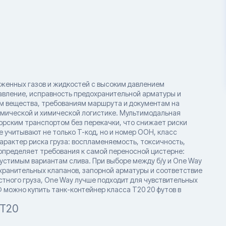
иженных газов и жидкостей с высоким давлением
давление, исправность предохранительной арматуры и
м вещества, требованиям маршрута и документам на
имической и химической логистике. Мультимодальная
рским транспортом без перекачки, что снижает риски
е учитывают не только T-код, но и номер ООН, класс
характер риска груза: воспламеняемость, токсичность,
 определяет требования к самой переносной цистерне:
устимым вариантам слива. При выборе между б/у и One Way
хранительных клапанов, запорной арматуры и соответствие
стного груза, One Way лучше подходит для чувствительных
Ф можно купить танк-контейнер класса T20 20 футов в
 T20