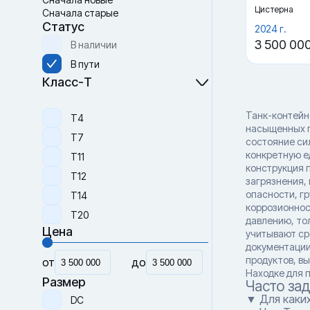
Цистерна
Сначала старые
Статус
2024 г.
3 500 00
В наличии
В пути
Класс-Т
Танк-контейн
Т4
насыщенных п
Т7
состояние си
конкретную е
Т11
конструкция 
Т12
загрязнения, 
опасности, гр
Т14
коррозионнос
Т20
давлению, то
Цена
учитывают ср
документации 
продуктов, вы
от
до
Находке для п
Размер
Часто за
▼ Для каких
DC