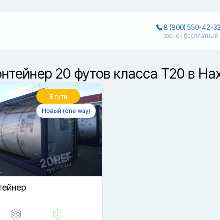
8 (800) 550-42-3
звонок бесплатный
онтейнер 20 футов класса T20 в На
В пути
Новый (one way)
тейнер