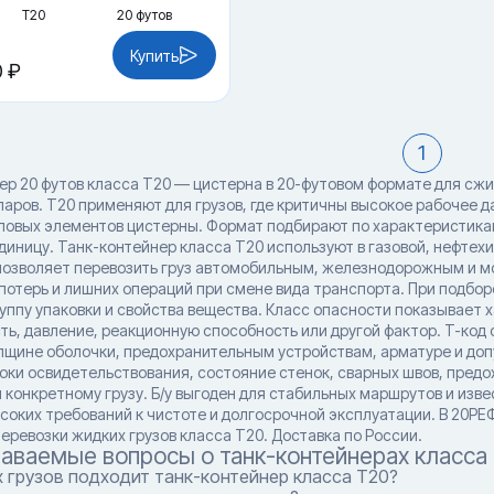
Т20
20 футов
Купить
0 ₽
1
ер 20 футов класса T20 — цистерна в 20-футовом формате для сж
аров. T20 применяют для грузов, где критичны высокое рабочее 
ловых элементов цистерны. Формат подбирают по характеристика
диницу. Танк-контейнер класса T20 используют в газовой, нефтех
позволяет перевозить груз автомобильным, железнодорожным и мо
потерь и лишних операций при смене вида транспорта. При подбор
уппу упаковки и свойства вещества. Класс опасности показывает 
ть, давление, реакционную способность или другой фактор. T-код
лщине оболочки, предохранительным устройствам, арматуре и доп
оки освидетельствования, состояние стенок, сварных швов, предо
конкретному грузу. Б/у выгоден для стабильных маршрутов и изве
соких требований к чистоте и долгосрочной эксплуатации. В 20РЕ
еревозки жидких грузов класса T20. Доставка по России.
даваемые вопросы о танк-контейнерах класса
 грузов подходит танк-контейнер класса T20?