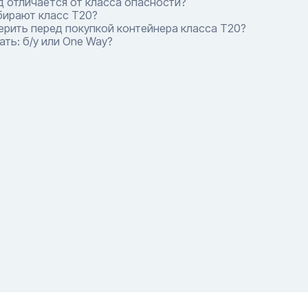
 отличается от класса опасности?
бирают класс T20?
ерить перед покупкой контейнера класса T20?
ть: б/у или One Way?