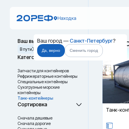
Находка
Ваш город —
Санкт-Петербург
?
Ваш выбор
Танк-к
Сбросить
В пути
Да, верно
Сменить город
Категории
Запчасти для контейнеров
Рефрижераторные контейнеры
Специальные контейнеры
Cухогрузные морские
контейнеры
Танк-контейнеры
Термоконтейнеры
Сортировка
Танк-кон
Сначала дешевые
Сначала дорогие
Сначала новые