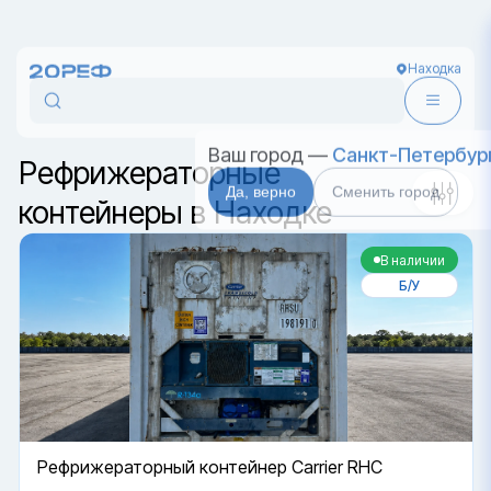
Находка
Сортировка
Ваш город —
Санкт-Петербур
Да, верно
Сменить город
Рефрижераторные
контейнеры в Находке
В наличии
Б/У
Рефрижераторный контейнер Carrier RHC