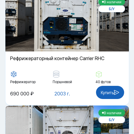
В наличии
Б/У
Рефрижераторный контейнер Carrier RHC
Рефрижератор
Поршневой
40 футов
Купить
690 000 ₽
2003 г.
В наличии
Б/У
Файлы cookie
Мы используем файлы cookie и обрабатываем
персональные данные с использованием