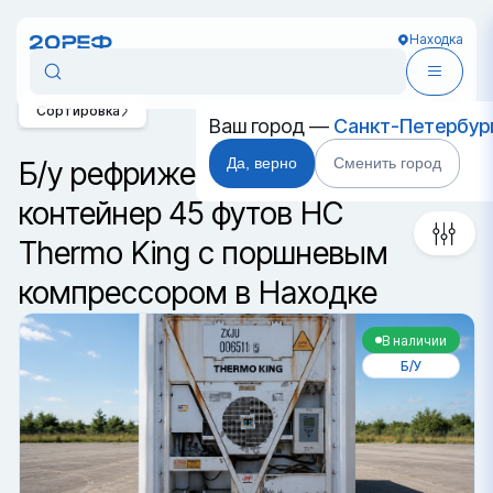
Находка
Сортировка
Ваш город —
Санкт-Петербур
Да, верно
Сменить город
Б/у рефрижераторный
контейнер 45 футов HC
Thermo King с поршневым
компрессором в Находке
В наличии
Б/У