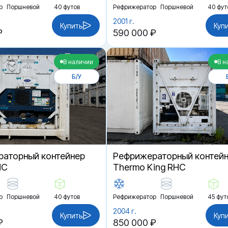
р
Поршневой
40 футов
Рефрижератор
Поршневой
40 фут
2001 г.
Купить
Куп
₽
590 000 ₽
В наличии
В н
Б/У
аторный контейнер
Рефрижераторный контей
HC
Thermo King RHC
р
Поршневой
40 футов
Рефрижератор
Поршневой
45 фут
2004 г.
Купить
Куп
₽
850 000 ₽