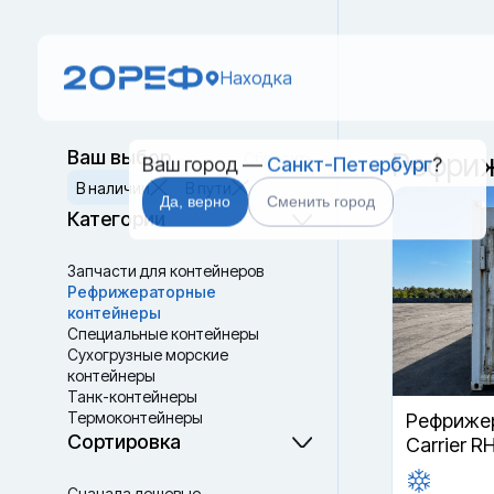
Находка
Ваш город —
Санкт-Петербург
?
Ваш выбор
Рефриж
Сбросить
В наличии
В пути
Да, верно
Сменить город
Категории
Запчасти для контейнеров
Рефрижераторные
контейнеры
Специальные контейнеры
Cухогрузные морские
контейнеры
Танк-контейнеры
Термоконтейнеры
Рефрижер
Сортировка
Carrier R
Сначала дешевые