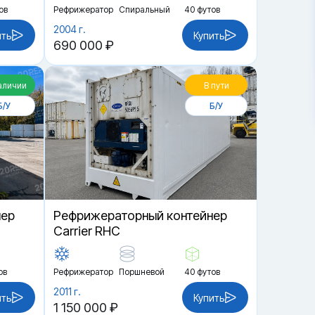
ов
Рефрижератор
Спиральный
40 футов
2004 г.
ить
Купить
690 000 ₽
аличии
В пути
Б/У
Б/У
нер
Рефрижераторный контейнер
Carrier RHC
ов
Рефрижератор
Поршневой
40 футов
2011 г.
ить
Купить
1 150 000 ₽