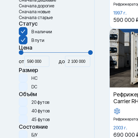
Рефрижерато
Сначала дорогие
Сначала новые
1997 г.
Сначала старые
590 000 
Статус
В наличии
В пути
Цена
от
до
Размер
HC
DC
Объём
Рефрижер
Carrier R
20 футов
40 футов
45 футов
Рефрижерато
Состояние
2003 г.
690 000 
Б/У