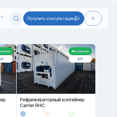
2
Получить консультацию
аличии
В наличии
Б/У
Б/У
нер
Рефрижераторный контейнер
Carrier RHC