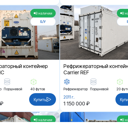
В наличии
В н
Б/У
аторный контейнер
Рефрижераторный контей
HC
Carrier REF
р
Поршневой
40 футов
Рефрижератор
Поршневой
20 фут
2011 г.
Купить
Куп
 ₽
1 150 000 ₽
В наличии
В н