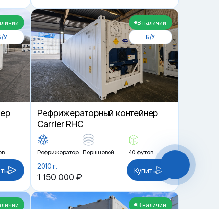
аличии
В наличии
Б/У
Б/У
нер
Рефрижераторный контейнер
Carrier RHC
ов
Рефрижератор
Поршневой
40 футов
2010 г.
ить
Купить
1 150 000 ₽
аличии
В наличии