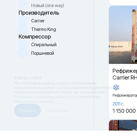
Новый (one way)
Производитель
Carrier
Thermo King
Компрессор
Спиральный
Поршневой
Рефрижер
Carrier R
Файлы cookie
Мы используем файлы cookie и обрабатываем
персональные данные с использованием Яндекс Метрики.
Продолжая пользоваться сайтом,
вы соглашаетесь с
Рефрижерато
Политикой конфиденциальности
и с обработкой
Персональных данных.
2011 г.
1 150 000
Принять
Отказаться