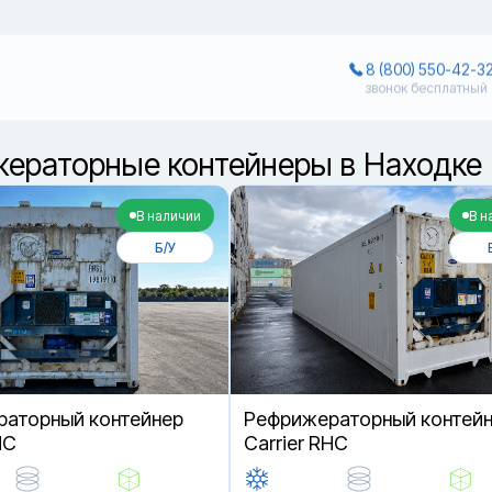
8 (800) 550-42-3
звонок бесплатный
ераторные контейнеры в Находке
В наличии
В н
Б/У
аторный контейнер
Рефрижераторный контей
HC
Carrier RHC