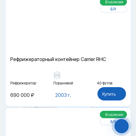
В наличии
Б/У
Рефрижераторный контейнер Carrier RHC
Рефрижератор
Поршневой
40 футов
Файлы cookie
Купить
690 000 ₽
2003 г.
Мы используем файлы cookie и обрабатываем
персональные данные с использованием
Яндекс Метрики. Продолжая пользоваться
сайтом,
В наличии
вы соглашаетесь с
Политикой
конфиденциальности
и с обработкой
Б/У
Персональных данных.
Принять
Отказаться