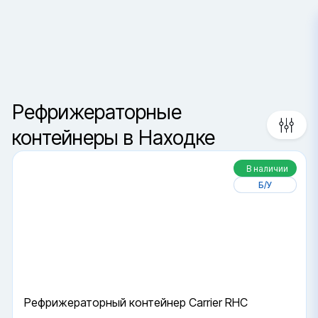
Находка
Сортировка
Ваш город —
Санкт-Петербур
Рефрижераторные
Да, верно
Сменить город
контейнеры в Находке
В наличии
Б/У
Рефрижераторный контейнер Carrier RHC