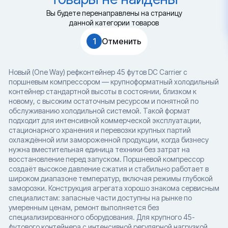
Вы будете перенаправлены на страницу
данной категории товаров
1
Отменить
Новый (One Way) рефконтейнер 45 футов DC Carrier с
поршневым компрессором — крупноформатный холодильный
контейнер стандартной высоты в состоянии, близком к
новому, с высоким остаточным ресурсом и понятной по
обслуживанию холодильной системой. Такой формат
подходит для интенсивной коммерческой эксплуатации,
стационарного хранения и перевозки крупных партий
охлаждённой или замороженной продукции, когда бизнесу
нужна вместительная единица техники без затрат на
восстановление перед запуском. Поршневой компрессор
создаёт высокое давление сжатия и стабильно работает в
широком диапазоне температур, включая режимы глубокой
заморозки. Конструкция агрегата хорошо знакома сервисным
специалистам: запасные части доступны на рынке по
умеренным ценам, ремонт выполняется без
специализированного оборудования. Для крупного 45-
футового контейнера с интенсивной регулярной нагрузкой