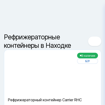
Находка
Сортировка
Ваш город —
Санкт-Петербур
Да, верно
Сменить город
Рефрижераторные
контейнеры в Находке
В наличии
Б/У
Рефрижераторный контейнер Carrier RHC