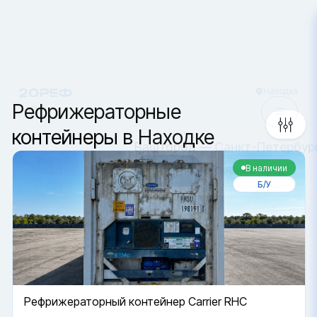
Находка
Сортировка
Ваш город —
Санкт-Петербур
Да, верно
Сменить город
Рефрижераторные
контейнеры в Находке
В наличии
Б/У
Рефрижераторный контейнер Carrier RHC