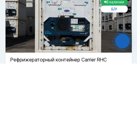
В наличии
Файлы cookie
Б/У
Мы используем файлы cookie и обрабатываем
персональные данные с использованием
Яндекс Метрики. Продолжая пользоваться
сайтом,
вы соглашаетесь с
Политикой
конфиденциальности
и с обработкой
Персональных данных.
Принять
Отказаться
Рефрижераторный контейнер Carrier RHC
Чат-мессенджер
Рефрижератор
Поршневой
40 футов
Купить
690 000 ₽
2003 г.
В наличии
Б/У