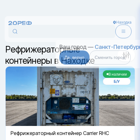
Находка
Сортировка
Ваш город —
Санкт-Петербур
Да, верно
Сменить город
Рефрижераторные
контейнеры в Находке
В наличии
Б/У
Рефрижераторный контейнер Carrier RHC