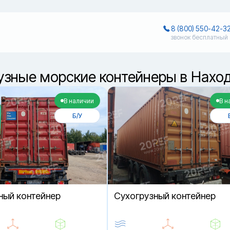
8 (800) 550-42-3
звонок бесплатный
узные морские контейнеры в Нахо
В наличии
В н
Б/У
ный контейнер
Cухогрузный контейнер