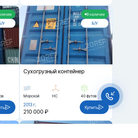
аличии
В наличии
Б/У
Б/У
Cухогрузный контейнер
ов
Морской
HC
40 футов
2013 г.
ить
Купить
210 000 ₽
и
В наличии
Чат-мессенджер