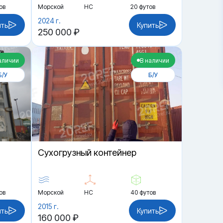
ов
Морской
HC
20 футов
2024 г.
ить
Купить
250 000 ₽
аличии
В наличии
Б/У
Б/У
Cухогрузный контейнер
ов
Морской
HC
40 футов
2015 г.
ить
Купить
160 000 ₽