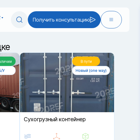
2
Получить консультацию
дке
аличии
В пути
Б/У
Новый (one way)
Cухогрузный контейнер