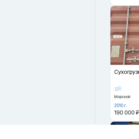
Файлы cookie
Cухогруз
Мы используем файлы cookie и обрабатываем
персональные данные с использованием Яндекс Метрики.
Продолжая пользоваться сайтом,
вы соглашаетесь с
Политикой конфиденциальности
и с обработкой
Персональных данных.
Морской
Принять
Отказаться
2010 г.
190 000 