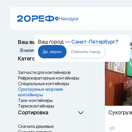
Находка
Ваш город —
Санкт-Петербург
?
Ваш выбор
Cухогр
Сбросить
В наличии
В пути
Да, верно
Сменить город
Категории
Запчасти для контейнеров
Рефрижераторные контейнеры
Специальные контейнеры
Cухогрузные морские
контейнеры
Танк-контейнеры
Термоконтейнеры
Сортировка
Cухогруз
Сначала дешевые
Сначала дорогие