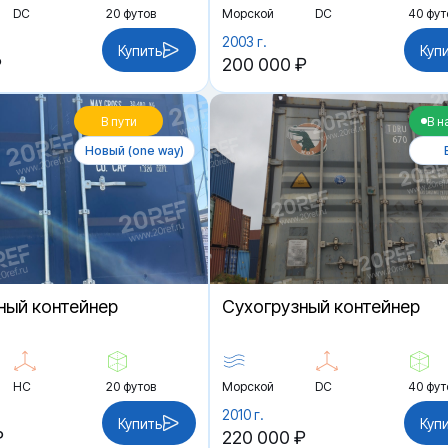
DC
20 футов
Морской
DC
40 фут
2003 г.
Купить
Куп
₽
200 000 ₽
В пути
В н
Новый (one way)
ный контейнер
Cухогрузный контейнер
HC
20 футов
Морской
DC
40 фут
2010 г.
Купить
Куп
₽
220 000 ₽