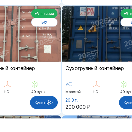
В наличии
В н
Б/У
ный контейнер
Cухогрузный контейнер
HC
40 футов
Морской
HC
40 фут
2013 г.
Купить
Куп
₽
200 000 ₽
В наличии
В наличи