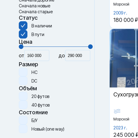
Морской
Сначала новые
Сначала старые
2009 г.
Статус
180 000 
В наличии
В пути
Цена
от
до
Размер
HC
DC
Объём
Cухогруз
20 футов
40 футов
Состояние
Морской
Б/У
2023 г.
Новый (one way)
245 000 