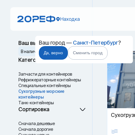
Находка
Ваш город —
Санкт-Петербург
?
Ваш выбор
Новый 
Сбросить
В наличии
Да, верно
Сменить город
Категории
Запчасти для контейнеров
Рефрижераторные контейнеры
Специальные контейнеры
Cухогрузные морские
контейнеры
Танк-контейнеры
Термоконтейнеры
Сортировка
Cухогруз
Сначала дешевые
Сначала дорогие
Сначала новые