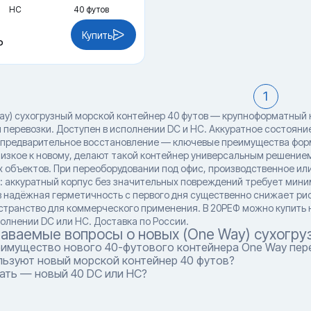
HC
40 футов
Купить
₽
1
ay) сухогрузный морской контейнер 40 футов — крупноформатный
 перевозки. Доступен в исполнении DC и HC. Аккуратное состояни
а предварительное восстановление — ключевые преимущества фор
лизкое к новому, делают такой контейнер универсальным решением
 объектов. При переоборудовании под офис, производственное ил
у: аккуратный корпус без значительных повреждений требует мини
в надёжная герметичность с первого дня существенно снижает рис
странство для коммерческого применения. В 20РЕФ можно купить н
олнении DC или HC. Доставка по России.
даваемые вопросы о новых (One Way) сухогру
еимущество нового 40-футового контейнера One Way пере
льзуют новый морской контейнер 40 футов?
ать — новый 40 DC или HC?