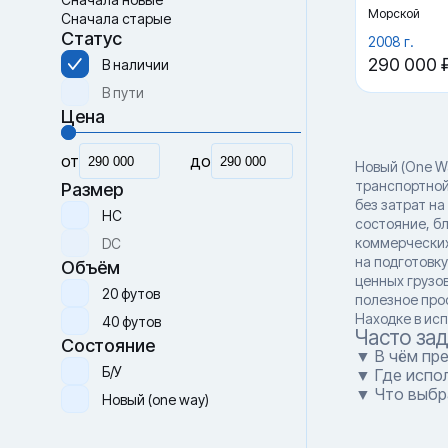
Морской
Сначала старые
Статус
2008 г.
290 000 
В наличии
В пути
Цена
от
до
Новый (One W
транспортной
Размер
без затрат н
HC
состояние, б
коммерческих
DC
на подготовк
Объём
ценных грузо
20 футов
полезное про
Находке в исп
40 футов
Часто за
Состояние
▼ В чём пр
Б/У
▼ Где испо
▼ Что выбр
Новый (one way)