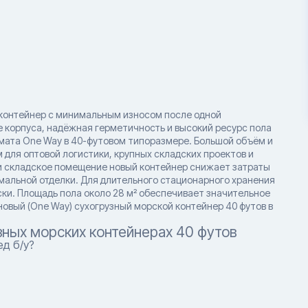
 контейнер с минимальным износом после одной
е корпуса, надёжная герметичность и высокий ресурс пола
мата One Way в 40-футовом типоразмере. Большой объём и
 для оптовой логистики, крупных складских проектов и
и складское помещение новый контейнер снижает затраты
мальной отделки. Для длительного стационарного хранения
ки. Площадь пола около 28 м² обеспечивает значительное
овый (One Way) сухогрузный морской контейнер 40 футов в
зных морских контейнерах 40 футов
д б/у?