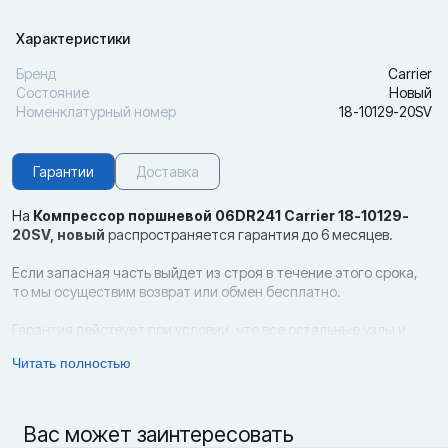
Характеристики
Бренд
Carrier
Состояние
Новый
Номенклатурный номер
18-10129-20SV
Гарантии
Доставка
На
Компрессор поршневой 06DR241 Carrier 18-10129-
20SV,
новый
распространяется гарантия до 6 месяцев.
Если запасная часть выйдет из строя в течение этого срока,
то мы осуществим возврат или обмен бесплатно.
Гарантия действует при условии, что все остальные узлы и
компоненты контейнера являются оригинальными (родными),
Читать полностью
соблюдены правила эксплуатации, а также отсутствуют следы
неквалифицированного ремонта и механические повреждения.
Возврат и обмен новых запчастей возможен в срок до 14 дней с
Вас может заинтересовать
даты приобретения товара при условии, что сохранены все его