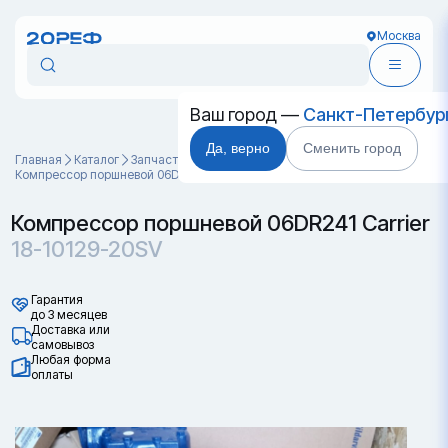
Москва
Ваш город —
Санкт-Петербур
Да, верно
Сменить город
Главная
Каталог
Запчасти для контейнеров
Компрессор поршневой 06DR241 Carrier 18-10129-20SV
Компрессор поршневой 06DR241 Carrier
18-10129-20SV
Гарантия
до 3 месяцев
Доставка или
самовывоз
Любая форма
оплаты