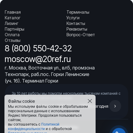
Главная
Терминалы
Каталог
Услуги
Лизинг
Контакты
Партнёры
Реквизиты
Оплата
Вопрос-Ответ
Отзывы
8 (800) 550-42-32
moscow@20ref.ru
г. Москва, Восточная ул., вл5, промзона
Технопарк, раб.пос. Горки Ленинские
(уч. 16). Терминал Горки
За 10 лет работы мы помогли нескольким тысячам компаний с
покупкой
и доставкой контейнеров
Файлы cookie
Начните развивать свой бизнес с 20РЕФ сегодня
Мы используем файлы cookie и обрабатываем
персональные данные с использованием
Яндекс Метрики. Продолжая пользоваться
сайтом,
вы соглашаетесь с
Политикой
© 2008–2026.
Все права защищены.
конфиденциальности
и с обработкой
Политика конфиденциальности