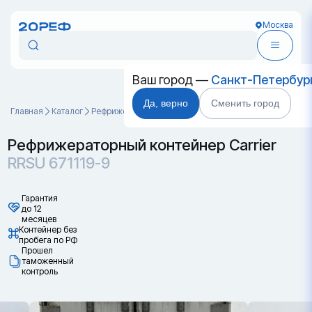
Москва
Ваш город —
Санкт-Петербур
Да, верно
Сменить город
Главная
Каталог
Рефрижераторные контейнеры
RRSU 671119-9
Рефрижераторный контейнер Carrier
RRSU 671119-9
Гарантия
до 12
месяцев
Контейнер без
пробега по РФ
Прошел
таможенный
контроль