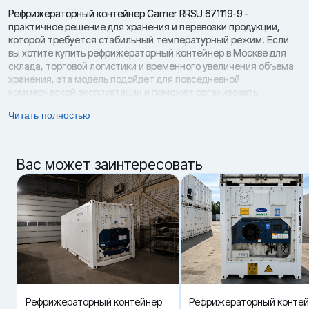
Рефрижераторный контейнер Carrier RRSU 671119-9 -
практичное решение для хранения и перевозки продукции,
которой требуется стабильный температурный режим. Если
вы хотите купить рефрижераторный контейнер в Москве для
склада, торговой логистики и временного увеличения объема
хранения, эта модель подойдет для повседневной
коммерческой эксплуатации и поможет организовать
охлаждаемое пространство без затрат на новый контейнер.
Читать полностью
Модель выполнена в формате 20 футов и оснащена
холодильной установкой Carrier ThinLine. Контейнер 2014 года
выпуска, состояние - б/у. Его можно использовать как
Вас может заинтересовать
мобильную холодильную камеру, морозильный модуль или
рефрижераторный блок для хранения продукции на объекте.
За счет температурного диапазона -25 / +25 °C контейнер
подходит под разные категории товаров: товары, которым
требуется охлаждение, заморозка или поддержание
стабильного режима.
Carrier RRSU 671119-9 работает на хладагенте R134A и оснащен
поршневой компрессором. Хладопроизводительность
составляет 2 900 - 4 200 ккал/ч, теплопроизводительность - 4
200 - 4 400 ккал/ч, потребление электроэнергии - 5,5 КвТ/час.
Рефрижераторный контейнер
Рефрижераторный конте