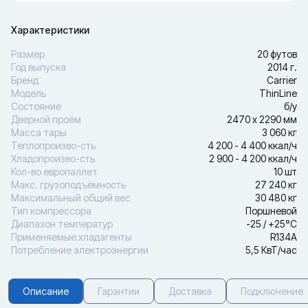
Характеристики
Размер
20 футов
Год выпуска
2014 г.
Бренд
Carrier
Модель
ThinLine
Состояние
б/у
Дверной проём
2470 х 2290 мм
Масса тары
3 060 кг
Теплопроизво-сть
4 200 - 4 400 ккал/ч
Хладопроизво-сть
2 900 - 4 200 ккал/ч
Кол-во европаллет
10 шт
Макс. грузоподъёмность
27 240 кг
Максимальный общий вес
30 480 кг
Тип компрессора
Поршневой
Диапазон температур
-25 / +25°С
Применяемые хладагенты
R134A
Потребление электроэнергии
5,5 КвТ/час
Описание
Гарантии
Доставка
Подключение