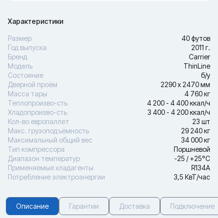
Характеристики
Размер
40 футов
Год выпуска
2011 г.
Бренд
Carrier
Модель
ThinLine
Состояние
б/у
Дверной проём
2290 х 2470 мм
Масса тары
4 760 кг
Теплопроизво-сть
4 200 - 4 400 ккал/ч
Хладопроизво-сть
3 400 - 4 200 ккал/ч
Кол-во европаллет
23 шт
Макс. грузоподъёмность
29 240 кг
Максимальный общий вес
34 000 кг
Тип компрессора
Поршневой
Диапазон температур
-25 / +25°С
Применяемые хладагенты
R134A
Потребление электроэнергии
3,5 КвТ/час
Описание
Гарантии
Доставка
Подключение