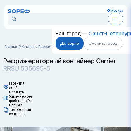
Москва
Ваш город —
Санкт-Петербур
Да, верно
Сменить город
Главная
Каталог
Рефрижераторные контейнеры
RRSU 505695-5
Рефрижераторный контейнер Carrier
RRSU 505695-5
Гарантия
до 12
месяцев
Контейнер без
пробега по РФ
Прошел
таможенный
контроль