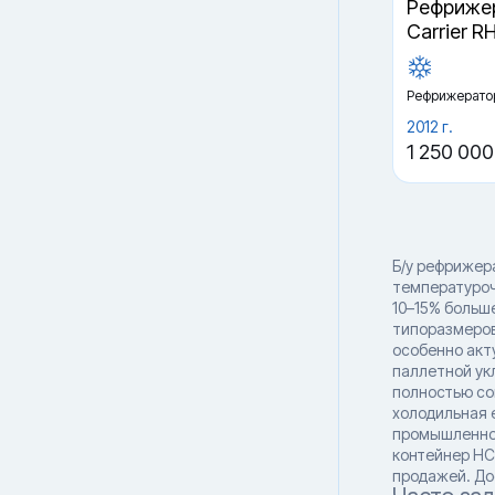
Рефрижер
Carrier R
Рефрижерато
2012 г.
1 250 000
Б/у рефрижер
температуроч
10–15% больш
типоразмеров 
особенно акту
паллетной ук
полностью со
холодильная 
промышленнос
контейнер HC
продажей. До