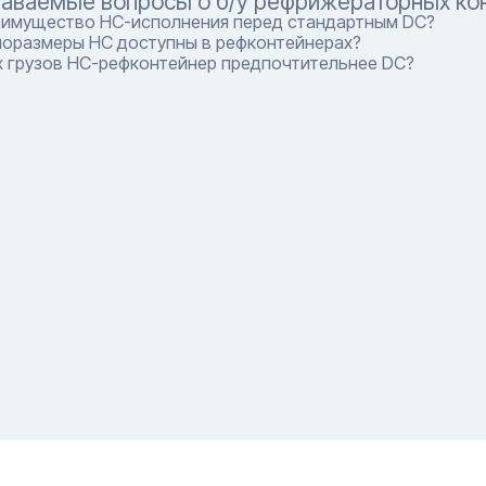
даваемые вопросы о б/у рефрижераторных ко
еимущество HC-исполнения перед стандартным DC?
поразмеры HC доступны в рефконтейнерах?
х грузов HC-рефконтейнер предпочтительнее DC?