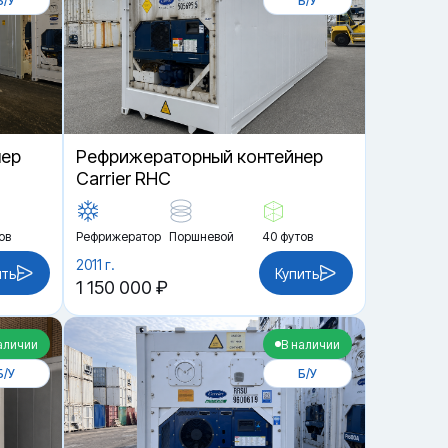
Б/У
Б/У
нер
Рефрижераторный контейнер
Carrier RHC
ов
Рефрижератор
Поршневой
40 футов
2011 г.
ить
Купить
1 150 000 ₽
аличии
В наличии
Б/У
Б/У