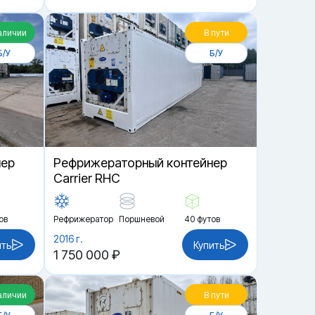
аличии
В пути
Б/У
Б/У
нер
Рефрижераторный контейнер
Carrier RHC
ов
Рефрижератор
Поршневой
40 футов
2016 г.
ить
Купить
1 750 000 ₽
аличии
В пути