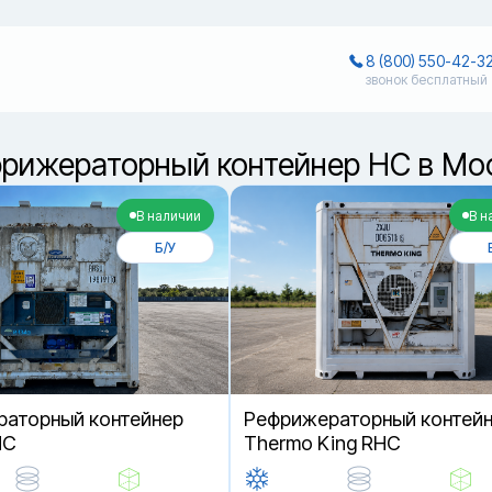
8 (800) 550-42-3
звонок бесплатный
фрижераторный контейнер HC в Мо
В наличии
В н
Б/У
аторный контейнер
Рефрижераторный контей
HC
Thermo King RHC