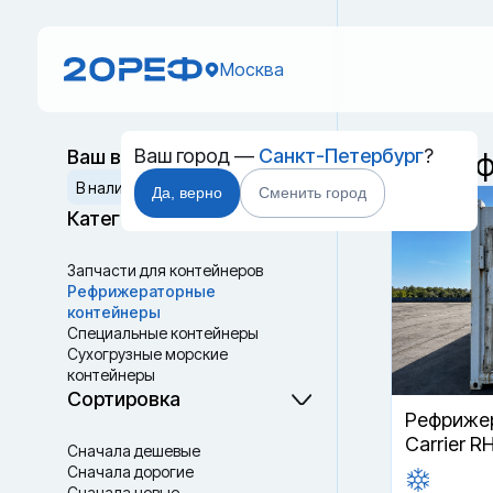
Москва
Ваш город —
Санкт-Петербург
?
Ваш выбор
Б/у ре
Сбросить
В наличии
В пути
Да, верно
Сменить город
Категории
Запчасти для контейнеров
Рефрижераторные
контейнеры
Специальные контейнеры
Cухогрузные морские
контейнеры
Танк-контейнеры
Сортировка
Термоконтейнеры
Рефрижер
Carrier R
Сначала дешевые
Сначала дорогие
Сначала новые