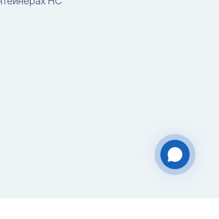
нтейнерах HC
Чат-мессенджер