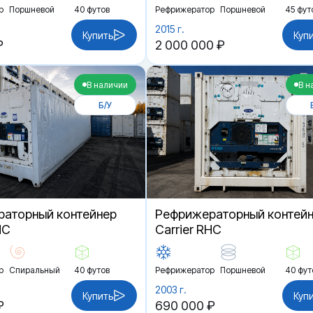
р
Поршневой
40 футов
Рефрижератор
Поршневой
45 фут
2015 г.
Купить
Куп
₽
2 000 000 ₽
В наличии
В н
Б/У
аторный контейнер
Рефрижераторный контей
HC
Carrier RHC
р
Спиральный
40 футов
Рефрижератор
Поршневой
40 фут
2003 г.
Купить
Куп
₽
690 000 ₽