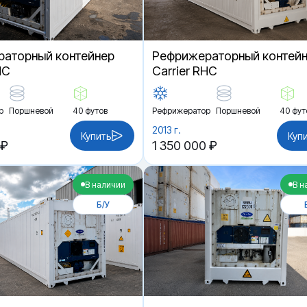
аторный контейнер
Рефрижераторный контей
HC
Carrier RHC
р
Поршневой
40 футов
Рефрижератор
Поршневой
40 фут
2013 г.
Купить
Куп
 ₽
1 350 000 ₽
В наличии
В н
Б/У