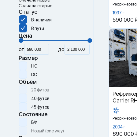
Рефрижерато
Сначала старые
Статус
1997 г.
590 000 
В наличии
В пути
Цена
от
до
Размер
HC
DC
Объём
20 футов
Рефрижер
40 футов
Carrier R
45 футов
Состояние
Рефрижерато
Б/У
2004 г.
Новый (one way)
690 000 