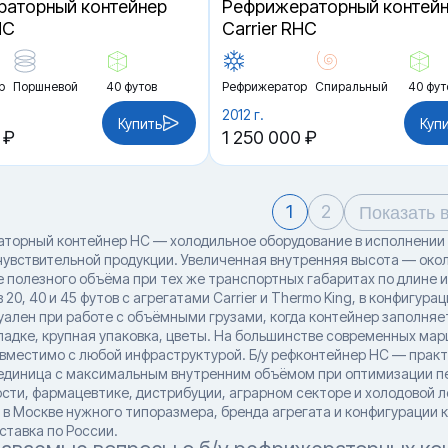
аторный контейнер
Рефрижераторный контей
HC
Carrier RHC
р
Поршневой
40 футов
Рефрижератор
Спиральный
40 фут
2012 г.
Купить
Куп
 ₽
1 250 000 ₽
1
2
Показать 
аторный контейнер HC — холодильное оборудование в исполнении 
увствительной продукции. Увеличенная внутренняя высота — около
е полезного объёма при тех же транспортных габаритах по длине 
20, 40 и 45 футов с агрегатами Carrier и Thermo King, в конфиг
ален при работе с объёмными грузами, когда контейнер заполняет
ладке, крупная упаковка, цветы. На большинстве современных ма
вместимо с любой инфраструктурой. Б/у рефконтейнер HC — прак
единица с максимальным внутренним объёмом при оптимизации п
ти, фармацевтике, дистрибуции, аграрном секторе и холодовой л
 в Москве нужного типоразмера, бренда агрегата и конфигурации 
ставка по России.