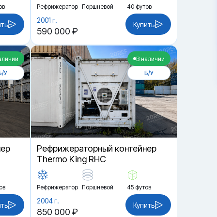
ов
Рефрижератор
Поршневой
40 футов
2001 г.
ить
Купить
590 000 ₽
аличии
В наличии
Б/У
Б/У
нер
Рефрижераторный контейнер
Thermo King RHC
ов
Рефрижератор
Поршневой
45 футов
2004 г.
ить
Купить
850 000 ₽