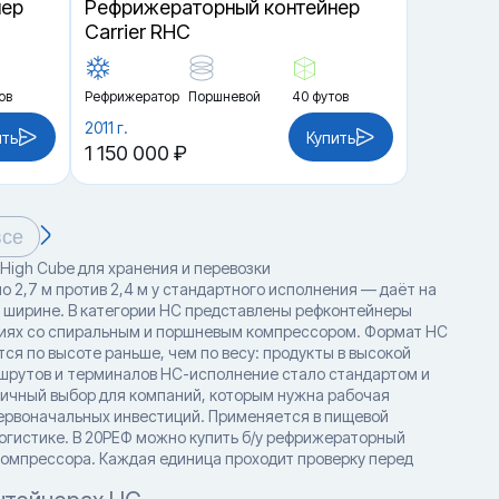
нер
Рефрижераторный контейнер
Carrier RHC
ов
Рефрижератор
Поршневой
40 футов
2011 г.
ить
Купить
1 150 000 ₽
все
High Cube для хранения и перевозки
 2,7 м против 2,4 м у стандартного исполнения — даёт на
и ширине. В категории HC представлены рефконтейнеры
урациях со спиральным и поршневым компрессором. Формат HC
ся по высоте раньше, чем по весу: продукты в высокой
ршрутов и терминалов HC-исполнение стало стандартом и
тичный выбор для компаний, которым нужна рабочая
ервоначальных инвестиций. Применяется в пищевой
огистике. В 20РЕФ можно купить б/у рефрижераторный
компрессора. Каждая единица проходит проверку перед