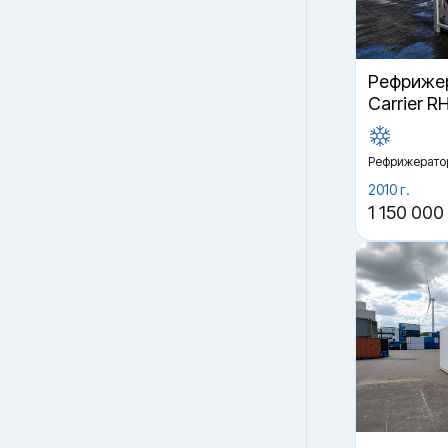
Рефрижер
Carrier R
Рефрижерато
2010 г.
1 150 000