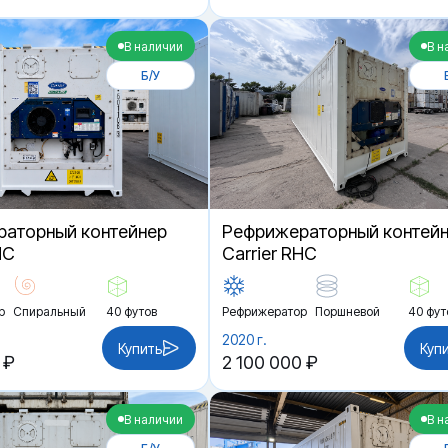
В наличии
В н
Б/У
аторный контейнер
Рефрижераторный контей
HC
Carrier RHC
р
Спиральный
40 футов
Рефрижератор
Поршневой
40 фут
2020 г.
Купить
Куп
 ₽
2 100 000 ₽
В наличии
В н