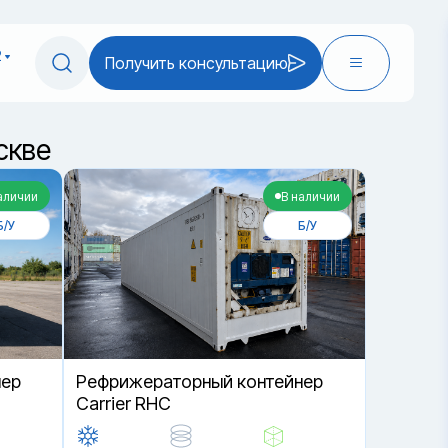
2
Получить консультацию
скве
аличии
В наличии
Б/У
Б/У
нер
Рефрижераторный контейнер
Carrier RHC