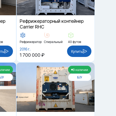
нер
Рефрижераторный контейнер
Carrier RHC
ов
Рефрижератор
Спиральный
40 футов
2016 г.
ить
Купить
1 700 000 ₽
аличии
В наличии
Б/У
Б/У