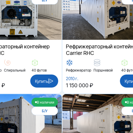
Б/У
аторный контейнер
Рефрижераторный контей
HC
Carrier RHC
р
Спиральный
40 футов
Рефрижератор
Поршневой
40 фут
2010 г.
Купить
Куп
 ₽
1 150 000 ₽
В наличии
В н
Б/У