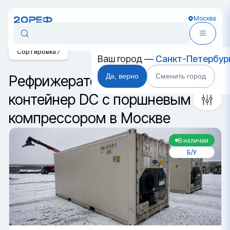
Москва
Сортировка
Ваш город —
Санкт-Петербур
Да, верно
Сменить город
Рефрижераторный
контейнер DC с поршневым
компрессором в Москве
В наличии
Б/У