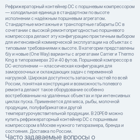
Рефрижераторный контейнер DC с поршневым компрессором
— холодильная единица в стандартном по высоте
исполнении с надёжным поршневым агрегатом.
Стандартные монтажные и транспортные габариты DC в
сочетании с высокой ремонтопригодностью поршневого
компрессора делают эту конфигурацию практичным выбором
для интенсивной коммерческой эксплуатации на объектах с
типовыми требованиями к высоте. В категории представлены
б/у и новые (One Way) варианты с агрегатами Carrier и Thermo
King в типоразмерах 20 и 40 футов. Поршневой компрессор в
DC-исполнении — классическая конфигурация для
заморозочных и охлаждающих задач с переменной
нагрузкой. Широкая доступность запасных частей по всей
России, понятная конструкция и возможность полевого
ремонта делают такое оборудование особенно
востребованным на удалённых объектах и при интенсивных
циклах пуска. Применяется для мяса, рыбы, молочной
продукции, полуфабрикатов и другой
температурочувствительной продукции. В 20РЕФ можно
купить рефрижераторный контейнер DC с поршневым
компрессором в Москве нужного типоразмера, бренда и
состояния. Доставка по России.
Часто задаваемые вопросы о