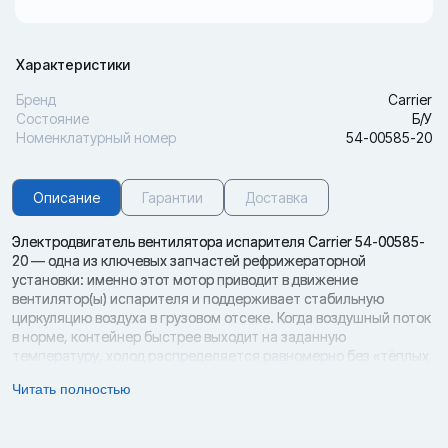
Характеристики
Бренд
Carrier
Состояние
Б/У
Номенклатурный номер
54-00585-20
Описание
Гарантии
Доставка
Электродвигатель вентилятора испарителя Carrier 54-00585-
20 — одна из ключевых запчастей рефрижераторной
установки: именно этот мотор приводит в движение
вентилятор(ы) испарителя и поддерживает стабильную
циркуляцию воздуха в грузовом отсеке. Когда воздушный поток
в норме, контейнер быстрее выходит на заданную
температуру, холод распределяется равномерно без «тёплых
зон», а испаритель меньше склонен к обмерзанию. При износе
Читать полностью
двигателя ситуация меняется: увеличивается время выхода на
режим, растёт энергопотребление, испаритель быстрее
покрывается инеем, а система чаще уходит в оттайку, что