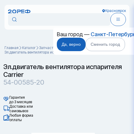
Красноярск
Ваш город —
Санкт-Петербур
Да, верно
Сменить город
Главная
Каталог
Запчасти для контейнеров
Эл.двигатель вентилятора испарителя Carrier 54-00585-20
Эл.двигатель вентилятора испарителя
Carrier
54-00585-20
Гарантия
до 3 месяцев
Доставка или
самовывоз
Любая форма
оплаты