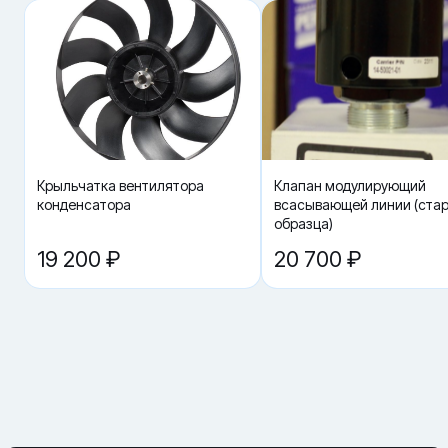
Даже небольшая трещина или деформация может ухудшить
аэродинамику и добавить нагрузку на вентилятор.
Что проверить вместе с заменой
Осмотрите крыльчатку, крепёж, отсутствие задеваний и
состояние посадочных мест. Комплексная ревизия часто
устраняет вибрации и предотвращает повторные
повреждения.
Подбор без ошибок
Самый частый источник проблем — заказ «по картинке» или по
Крыльчатка вентилятора
Клапан модулирующий
похожему названию. Даже у одной и той же детали могут быть
конденсатора
всасывающей линии (ста
разные ревизии и исполнения: разъёмы, посадка, параметры.
образца)
Поэтому ориентируйтесь на точный номенклатурный номер
48-00262-00 и подтверждайте исполнение по маркировке.
19 200 ₽
20 700 ₽
Если сомневаетесь, лучше сразу отправить менеджеру фото
шильдика установки и фото узла — это обычно быстрее, чем
возврат и повторный выезд.
Эксплуатационные признаки, что Диффузор
(статор) Carrier 48-00262-00 стоит проверить
Реальная неисправность часто проявляется не «в лоб», а
через косвенные симптомы: нестабильная работа, ошибки по
цепям/параметрам, длительный выход на режим, рост
времени циклов, усиление вибраций или отказ реакции на
управление (в зависимости от типа узла). Если базовая