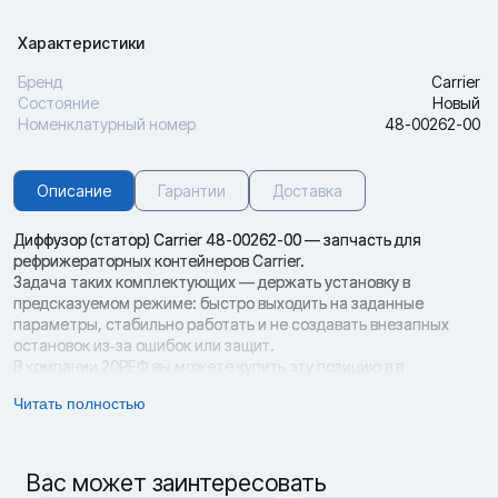
Характеристики
Бренд
Carrier
Состояние
Новый
Номенклатурный номер
48-00262-00
Описание
Гарантии
Доставка
Диффузор (статор) Carrier 48-00262-00 — запчасть для
рефрижераторных контейнеров Carrier.
Задача таких комплектующих — держать установку в
предсказуемом режиме: быстро выходить на заданные
параметры, стабильно работать и не создавать внезапных
остановок из‑за ошибок или защит.
В компании 20РЕФ вы можете купить эту позицию в в
Красноярске. На карточке товара указана цена 12000 ₽; на
Читать полностью
новые запчасти действует гарантия до 6 месяцев, доступны
доставка или самовывоз и любая форма оплаты.
Роль диффузора (статора) в воздушном потоке
Узел отвечает за формирование и стабилизацию потока, что
Вас может заинтересовать
влияет на шумность, вибрации и эффективность теплообмена.