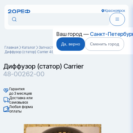
Красноярск
Ваш город —
Санкт-Петербур
Да, верно
Сменить город
Главная
Каталог
Запчасти для контейнеров
Диффузор (статор) Carrier 48-00262-00
Диффузор (статор) Carrier
48-00262-00
Гарантия
до 3 месяцев
Доставка или
самовывоз
Любая форма
оплаты