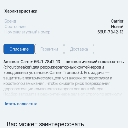
Характеристики
Бренд
Carrier
Состояние
Новый
Номенклатурный номер
66U1-7842-13
Описание
Гарантии
Доставка
Автомат Carrier 66U1-7842-13 — автоматический выключатель
(circuit breaker) для рефрижераторных контейнеров и
холодильных установок Carrier Transicold. Его задача —
защитить электрические цепи установки от перегрузки и
короткого замыкания, чтобы снизить риск повреждения
дорогостоящих компонентов и простоев контейнера.
Подбор автомата в рефконтейнере делают строго по артикулу
и параметрам исполнения: важны номинальный ток,
Читать полностью
количество полюсов, а также соответствие конкретной схеме/
версии электрощита. Для данной позиции в каталогах
указывается исполнение BREAKER, CIRC (25A) с номером 66U1-
7842-13.
Вас может заинтересовать
Артикул: 66U1-7842-13