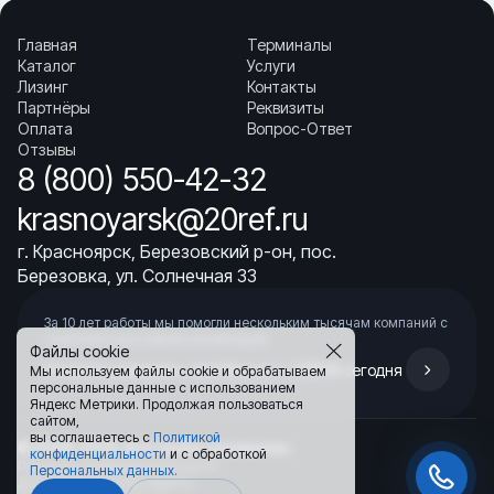
важно?
▼ Можно ли поставить “похожий” автомат другого
Главная
Терминалы
номинала?
Каталог
Услуги
▼ Какие признаки указывают на неисправность
Лизинг
Контакты
автомата?
Партнёры
Реквизиты
▼ Какие данные ускорят подбор и оформление
Оплата
Вопрос-Ответ
заказа?
Отзывы
▼ Где купить автомат Carrier 66U1-7842-13 в
8 (800) 550-42-32
Красноярске?
krasnoyarsk@20ref.ru
г. Красноярск, Березовский р-он, пос.
Березовка, ул. Солнечная 33
За 10 лет работы мы помогли нескольким тысячам компаний с
покупкой
и доставкой контейнеров
Файлы cookie
Начните развивать свой бизнес с 20РЕФ сегодня
Мы используем файлы cookie и обрабатываем
персональные данные с использованием
Яндекс Метрики. Продолжая пользоваться
сайтом,
вы соглашаетесь с
Политикой
© 2008–2026.
Все права защищены.
конфиденциальности
и с обработкой
Политика конфиденциальности
Персональных данных.
Договор публичной оферты