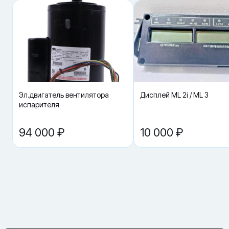
Ключевые характеристики для проверки
совместимости
· Тип: автоматический выключатель / Circuit Breaker.
· Номинал: 25 A.
· Полюсность: 3-полюсный (3 Pole).
· Подбор: по артикулу + по параметрам щита/схемы (номинал и
полюса должны совпадать).
Где применяется
· В электрощите рефрижераторной установки Carrier Transicold
Эл.двигатель вентилятора
Дисплей ML 2i / ML 3
как элемент защиты одной из силовых/управляющих линий.
испарителя
· При ремонте после перегрузки, короткого замыкания,
нестабильного питания или диагностированного износа
контактов.
94 000 ₽
10 000 ₽
· В рамках планового обслуживания, когда требуется
восстановить штатную схему защиты цепей.
Купить «Автомат Carrier 66U1-7842-13» в Красноярске в
компании 20РЕФ.
Для точной проверки совместимости отправьте фото шильдика
установки и фото маркировки автомата из щита.
▼ Как правильно подобрать автомат Carrier 66U1-
7842-13?
▼ Что означает “25A, 3-полюсный” и почему это