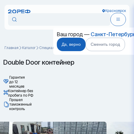
Красноярск
Ваш город —
Санкт-Петербур
Да, верно
Сменить город
Главная
Каталог
Специальные контейнеры
Double Door контейнер
Double Door контейнер
Гарантия
до 12
месяцев
Контейнер без
пробега по РФ
Прошел
таможенный
контроль