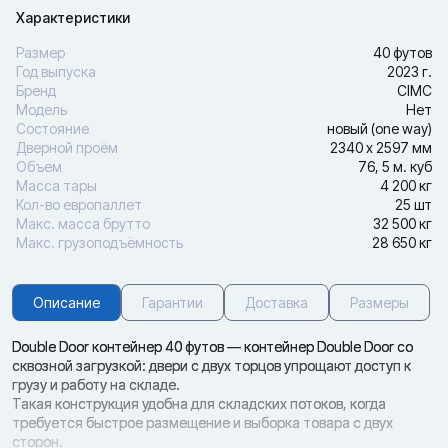
Характеристики
Размер
40 футов
Год выпуска
2023 г.
Бренд
CIMC
Модель
Нет
Состояние
новый (one way)
Дверной проём
2340 х 2597 мм
Объем
76, 5 м. куб
Масса тары
4 200 кг
Кол-во европаллет
25 шт
Макс. масса брутто
32 500 кг
Макс. грузоподъёмность
28 650 кг
Описание
Гарантии
Доставка
Размеры
Double Door контейнер 40 футов — контейнер Double Door со
сквозной загрузкой: двери с двух торцов упрощают доступ к
грузу и работу на складе.
Такая конструкция удобна для складских потоков, когда
требуется быстрое размещение и выборка товара с двух
сторон.