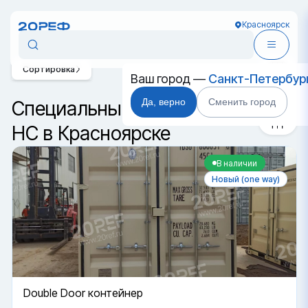
Красноярск
Сортировка
Ваш город —
Санкт-Петербур
Да, верно
Сменить город
Специальные контейнеры
HC в Красноярске
В наличии
Новый (one way)
Double Door контейнер