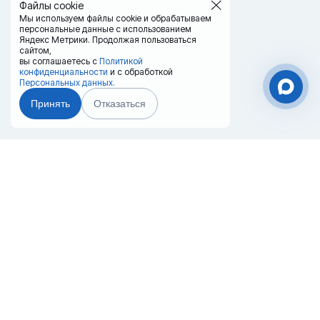
Файлы cookie
Мы используем файлы cookie и обрабатываем
персональные данные с использованием
Яндекс Метрики. Продолжая пользоваться
сайтом,
вы соглашаетесь с
Политикой
конфиденциальности
и с обработкой
Персональных данных.
Принять
Отказаться
Чат-мессенджер
Главная
Терминалы
Каталог
Услуги
Лизинг
Контакты
Партнёры
Реквизиты
Оплата
Вопрос-Ответ
Отзывы
8 (800) 550-42-32
krasnoyarsk@20ref.ru