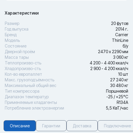
Характеристики
Размер
20 футов
Год выпуска
2014 г.
Бренд
Carrier
Модель
ThinLine
Состояние
б/у
Дверной проём
2470 х 2290 мм
Масса тары
3 060 кг
Теплопроизво-сть
4 200 - 4 400 ккал/ч
Хладопроизво-сть
2 900 - 4 200 ккал/ч
Кол-во европаллет
10 шт
Макс. грузоподъёмность
27 240 кг
Максимальный общий вес
30 480 кг
Тип компрессора
Поршневой
Диапазон температур
-25 / +25°С
Применяемые хладагенты
R134A
Потребление электроэнергии
5,5 КвТ/час
Описание
Гарантии
Доставка
Подключение