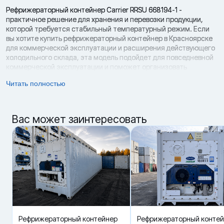
Рефрижераторный контейнер Carrier RRSU 668194-1 -
практичное решение для хранения и перевозки продукции,
которой требуется стабильный температурный режим. Если
вы хотите купить рефрижераторный контейнер в Красноярске
для коммерческой эксплуатации и расширения действующего
холодильного склада, эта модель подойдет для повседневной
коммерческой эксплуатации и поможет организовать
охлаждаемое пространство без затрат на новый контейнер.
Читать полностью
Модель выполнена в формате 20 футов и оснащена
холодильной установкой Carrier ThinLine. Контейнер 2014 года
выпуска, состояние - б/у. Его можно использовать как
Вас может заинтересовать
мобильную холодильную камеру, морозильный модуль или
рефрижераторный блок для хранения продукции на объекте.
За счет температурного диапазона -25 / +25 °C контейнер
подходит под разные категории товаров: охлажденная,
замороженная и паллетированная продукция с контролем
температуры.
Carrier RRSU 668194-1 работает на хладагенте R134A и оснащен
поршневой компрессором. Хладопроизводительность
составляет 2 900 - 4 200 ккал/ч, теплопроизводительность - 4
200 - 4 400 ккал/ч, потребление электроэнергии - 5,5 КвТ/час.
Рефрижераторный контейнер
Рефрижераторный конте