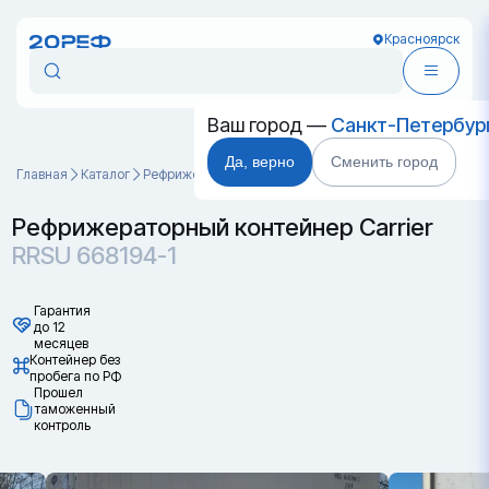
Красноярск
Ваш город —
Санкт-Петербур
Да, верно
Сменить город
Главная
Каталог
Рефрижераторные контейнеры
RRSU 668194-1
Рефрижераторный контейнер Carrier
RRSU 668194-1
Гарантия
до 12
месяцев
Контейнер без
пробега по РФ
Прошел
таможенный
контроль