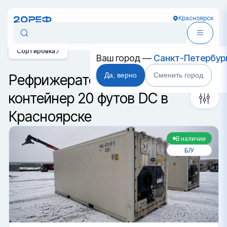
Красноярск
Сортировка
Ваш город —
Санкт-Петербур
Да, верно
Сменить город
Рефрижераторный
контейнер 20 футов DC в
Красноярске
В наличии
Б/У