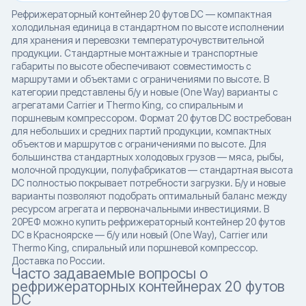
Рефрижераторный контейнер 20 футов DC — компактная
холодильная единица в стандартном по высоте исполнении
для хранения и перевозки температурочувствительной
продукции. Стандартные монтажные и транспортные
габариты по высоте обеспечивают совместимость с
маршрутами и объектами с ограничениями по высоте. В
категории представлены б/у и новые (One Way) варианты с
агрегатами Carrier и Thermo King, со спиральным и
поршневым компрессором. Формат 20 футов DC востребован
для небольших и средних партий продукции, компактных
объектов и маршрутов с ограничениями по высоте. Для
большинства стандартных холодовых грузов — мяса, рыбы,
молочной продукции, полуфабрикатов — стандартная высота
DC полностью покрывает потребности загрузки. Б/у и новые
варианты позволяют подобрать оптимальный баланс между
ресурсом агрегата и первоначальными инвестициями. В
20РЕФ можно купить рефрижераторный контейнер 20 футов
DC в Красноярске — б/у или новый (One Way), Carrier или
Thermo King, спиральный или поршневой компрессор.
Доставка по России.
Часто задаваемые вопросы о
рефрижераторных контейнерах 20 футов
DC