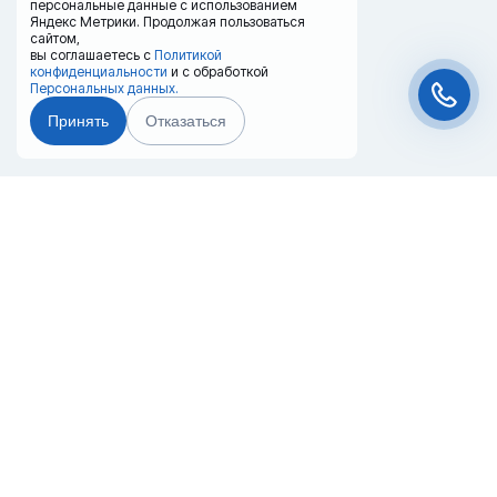
персональные данные с использованием
Яндекс Метрики. Продолжая пользоваться
сайтом,
вы соглашаетесь с
Политикой
конфиденциальности
и с обработкой
Персональных данных.
Принять
Отказаться
Чат-мессенджер
Главная
Терминалы
Каталог
Услуги
Лизинг
Контакты
Партнёры
Реквизиты
Оплата
Вопрос-Ответ
Отзывы
8 (800) 550-42-32
krasnoyarsk@20ref.ru
г. Красноярск, Березовский р-он, пос.