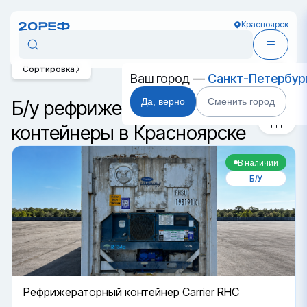
Красноярск
Сортировка
Ваш город —
Санкт-Петербур
Да, верно
Сменить город
Б/у рефрижераторные
контейнеры в Красноярске
В наличии
Б/У
Рефрижераторный контейнер Carrier RHC