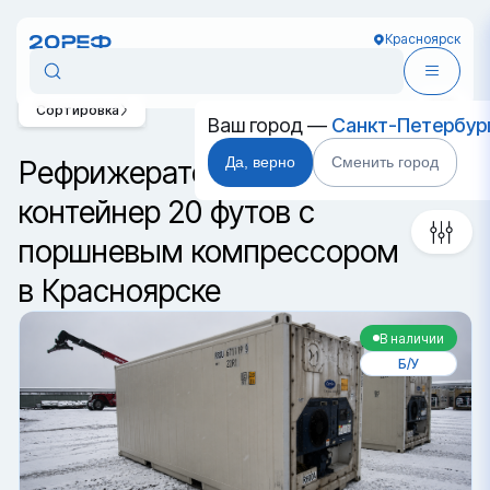
Красноярск
Сортировка
Ваш город —
Санкт-Петербур
Да, верно
Сменить город
Рефрижераторный
контейнер 20 футов с
поршневым компрессором
в Красноярске
В наличии
Б/У