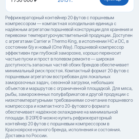
1 750 000 ₽
2015 г.
Рефрижераторный контейнер 20 футов с поршневым
компрессором — компактная холодильная единица с
надёжным агрегатом поршневой конструкции для хранения и
перевозки температурочувствительной продукции. Доступен
с агрегатами Carrier и Thermo King, в исполнении HC и DC, в
состоянии б/у и новый (One Way). Поршневой компрессор
эффективен при глубокой заморозке, хорошо переносит
частые пуски и прост в полевом ремонте — широкая
доступность запасных частей обоих брендов обеспечивает
минимальный риск простоя. Компактный формат 20 футов с
поршневым агрегатом востребован для локальных
заморозочных задач, сезонной загрузки, небольших
объектов и маршрутов с ограниченной площадкой. Для мяса,
рыбы, замороженных полуфабрикатов и другой продукции с
низкотемпературными требованиями сочетание поршневого
компрессора и компактного 20-футового формата
обеспечивает надёжное охлаждение на минимальной
площади. В 20РЕФ можно купить рефрижераторный
контейнер 20 футов с поршневым компрессором в
Красноярске нужного бренда, исполнения и состояния.
Доставка по России.