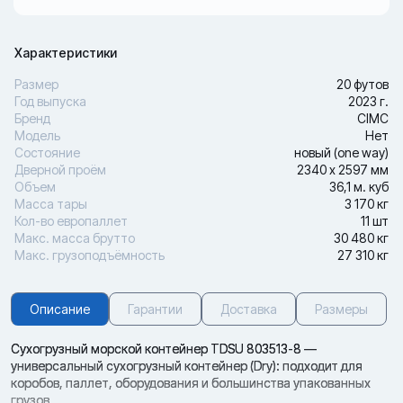
Характеристики
Размер
20 футов
Год выпуска
2023 г.
Бренд
CIMC
Модель
Нет
Состояние
новый (one way)
Дверной проём
2340 х 2597 мм
Объем
36,1 м. куб
Масса тары
3 170 кг
Кол-во европаллет
11 шт
Макс. масса брутто
30 480 кг
Макс. грузоподъёмность
27 310 кг
Описание
Гарантии
Доставка
Размеры
Сухогрузный морской контейнер TDSU 803513-8 —
универсальный сухогрузный контейнер (Dry): подходит для
коробов, паллет, оборудования и большинства упакованных
грузов.