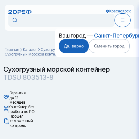
Красноярск
Ваш город —
Санкт-Петербур
Да, верно
Сменить город
Главная
Каталог
Cухогрузные морские контейнеры
Сухогрузный морской контейнер TDSU 803513-8
Сухогрузный морской контейнер
TDSU 803513-8
Гарантия
до 12
месяцев
Контейнер без
пробега по РФ
Прошел
таможенный
контроль