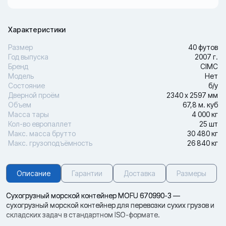
Характеристики
Размер
40 футов
Год выпуска
2007 г.
Бренд
CIMC
Модель
Нет
Состояние
б/у
Дверной проём
2340 х 2597 мм
Объем
67,8 м. куб
Масса тары
4 000 кг
Кол-во европаллет
25 шт
Макс. масса брутто
30 480 кг
Макс. грузоподъёмность
26 840 кг
Описание
Гарантии
Доставка
Размеры
Сухогрузный морской контейнер MOFU 670990-3 —
сухогрузный морской контейнер для перевозки сухих грузов и
складских задач в стандартном ISO-формате.