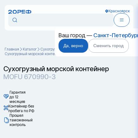
Красноярск
Ваш город —
Санкт-Петербур
Да, верно
Сменить город
Главная
Каталог
Cухогрузные морские контейнеры
Сухогрузный морской контейнер MOFU 670990-3
Сухогрузный морской контейнер
MOFU 670990-3
Гарантия
до 12
месяцев
Контейнер без
пробега по РФ
Прошел
таможенный
контроль