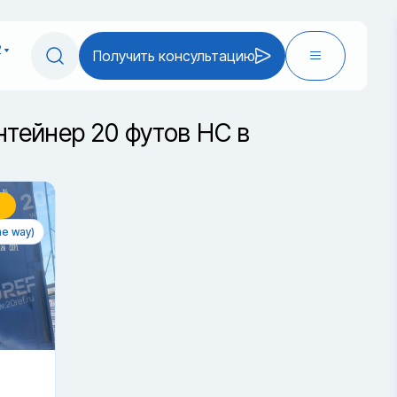
2
Получить консультацию
нтейнер 20 футов HC в
e way)