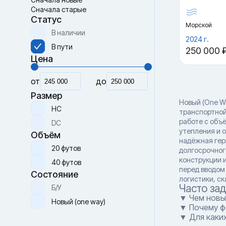
Сначала старые
Статус
Морской
В наличии
2024 г.
В пути
250 000 
Цена
от
до
Размер
Новый (One W
HC
транспортной
работе с объ
DC
утепления и 
Объём
надёжная гер
20 футов
долгосрочног
конструкции 
40 футов
перед вводом
Состояние
логистики, ск
Часто за
Б/У
▼ Чем новый
Новый (one way)
▼ Почему ф
▼ Для каки