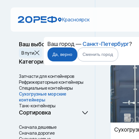
Красноярск
Ваш город —
Санкт-Петербург
?
Ваш выбор
Новый 
Сбросить
В пути
Да, верно
Сменить город
Красно
Категории
Запчасти для контейнеров
Рефрижераторные контейнеры
Специальные контейнеры
Cухогрузные морские
контейнеры
Танк-контейнеры
Термоконтейнеры
Сортировка
Сначала дешевые
Cухогруз
Сначала дорогие
Сначала новые