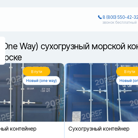
8 (800) 550-42-3
звонок бесплатный
(One Way) сухогрузный морской ко
ярске
В пути
В пути
Новый (one way)
Новый (on
ный контейнер
Cухогрузный контейнер