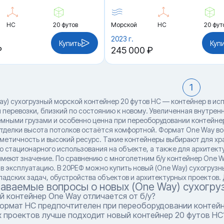
HC
20 футов
Морской
HC
20 фут
2023 г.
Купить
Куп
₽
245 000 ₽
1
ay) сухогрузный морской контейнер 20 футов HC — контейнер в и
 перевозки, близкий по состоянию к новому. Увеличенная внутрен
ёмными грузами и особенно ценна при переоборудовании контейн
отделки высота потолков остаётся комфортной. Формат One Way во
метичность и высокий ресурс. Такие контейнеры выбирают для хран
о стационарного использования на объекте, а также для архитекту
имеют значение. По сравнению с многолетним б/у контейнер One W
 в эксплуатацию. В 20РЕФ можно купить новый (One Way) сухогрузн
ладских задач, обустройства объектов и архитектурных проектов. 
даваемые вопросы о новых (One Way) сухогру
 контейнер One Way отличается от б/у?
ормат HC предпочтителен при переоборудовании контей
х проектов лучше подходит новый контейнер 20 футов HC