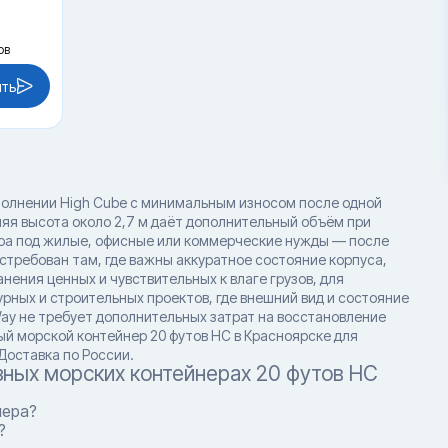
ов
ить
сполнении High Cube с минимальным износом после одной
няя высота около 2,7 м даёт дополнительный объём при
ера под жилые, офисные или коммерческие нужды — после
стребован там, где важны аккуратное состояние корпуса,
ения ценных и чувствительных к влаге грузов, для
рных и строительных проектов, где внешний вид и состояние
ay не требует дополнительных затрат на восстановление
ый морской контейнер 20 футов HC в Красноярске для
Доставка по России.
зных морских контейнерах 20 футов HC
нера?
?