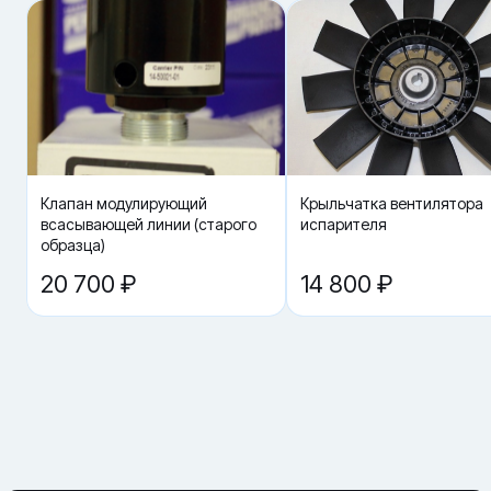
разъёмы) снижает вероятность ошибки после замены.
· Совместимость: по модели агрегата и версии — Проверка
совместимости экономит время и снижает риск повторной
неисправности.
Что важно при подборе:
· совпадение артикула и версии (ревизии)
· совместимость с моделью холодильной установки
· тип разъёмов и схемы подключения
· подтверждение причины замены диагностикой
Клапан модулирующий
Крыльчатка вентилятора
Где применяется:
всасывающей линии (старого
испарителя
· плановое обслуживание рефагрегата
образца)
· устранение ошибок и нестабильной работы
· восстановление узла по назначению детали
20 700 ₽
14 800 ₽
Купить «Компрессор поршневой 06DR241 Carrier 18-10129-20SV»
в Краснодаре.
▼ Как правильно подобрать Компрессор поршневой
06DR241 Carrier 18-10129-20SV по артикулу?
▼ От чего зависит цена на Компрессор поршневой
06DR241 Carrier 18-10129-20SV?
▼ Можно ли заменить «похожей» деталью без
совпадения номера?
▼ Какие данные ускорят подбор?