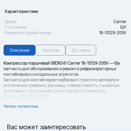
Характеристики
Бренд
Carrier
Состояние
Б/У
Номенклатурный номер
18-10129-20SV
Описание
Гарантии
Доставка
Компрессор поршневой 06DR241 Carrier 18-10129-20SV — б/у
запчасть для обслуживания и ремонта рефрижераторных
контейнеров и холодильных агрегатов.
Запчасти для контейнеров подбирают строго по артикулу и
исполнению: ревизия, разъёмы, совместимость с моделью
установки — это снижает риск повторного ремонта.
Артикул: 18-10129-20SV
Параметры подбора:
Читать полностью
· Тип: компрессор — Тип влияет на производительность
охлаждения и стабильность работы установки.
· Артикул: 18-10129-20SV — Артикул — главный критерий: без
совпадения номера высок риск несовместимости.
Вас может заинтересовать
· Подбор: по артикулу и исполнению — Исполнение (ревизия/