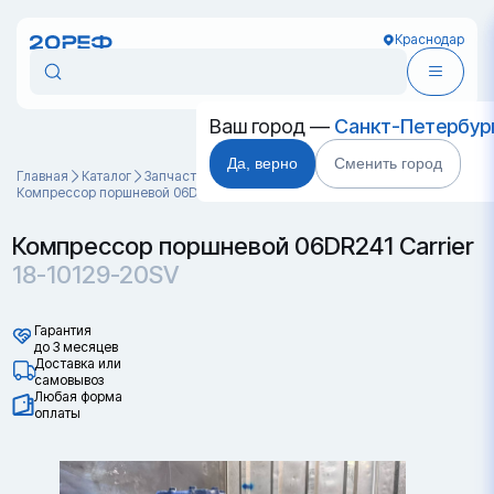
Краснодар
Ваш город —
Санкт-Петербур
Да, верно
Сменить город
Главная
Каталог
Запчасти для контейнеров
Компрессор поршневой 06DR241 Carrier 18-10129-20SV
Компрессор поршневой 06DR241 Carrier
18-10129-20SV
Гарантия
до 3 месяцев
Доставка или
самовывоз
Любая форма
оплаты