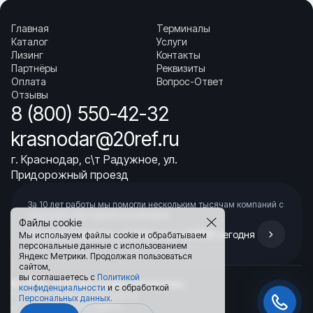
▼ Где купить Компрессор поршневой 06DR241 Carrier
18-10129-20SV в Краснодаре?
Главная
Терминалы
Каталог
Услуги
Лизинг
Контакты
Партнёры
Реквизиты
Оплата
Вопрос-Ответ
Отзывы
8 (800) 550-42-32
krasnodar@20ref.ru
г. Краснодар, с\т Радужное, ул.
Придорожный проезд
За 10 лет работы мы помогли нескольким тысячам компаний с
покупкой
и доставкой контейнеров
Файлы cookie
Начните развивать свой бизнес с 20РЕФ сегодня
Мы используем файлы cookie и обрабатываем
персональные данные с использованием
Яндекс Метрики. Продолжая пользоваться
сайтом,
вы соглашаетесь с
Политикой
© 2008–2026.
Все права защищены.
конфиденциальности
и с обработкой
Политика конфиденциальности
Персональных данных.
Договор публичной оферты