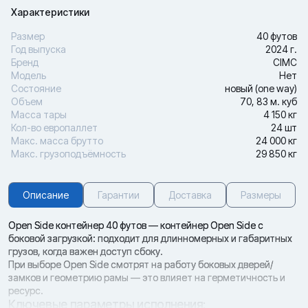
Характеристики
Размер
40 футов
Год выпуска
2024 г.
Бренд
CIMC
Модель
Нет
Состояние
новый (one way)
Объем
70, 83 м. куб
Масса тары
4 150 кг
Кол-во европаллет
24 шт
Макс. масса брутто
24 000 кг
Макс. грузоподъёмность
29 850 кг
Описание
Гарантии
Доставка
Размеры
Open Side контейнер 40 футов — контейнер Open Side с
боковой загрузкой: подходит для длинномерных и габаритных
грузов, когда важен доступ сбоку.
При выборе Open Side смотрят на работу боковых дверей/
замков и геометрию рамы — это влияет на герметичность и
ресурс.
Ключевые параметры исполнения: