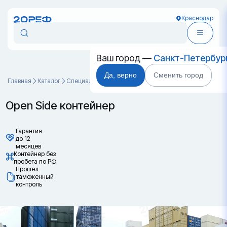
Краснодар
Ваш город —
Санкт-Петербур
Да, верно
Сменить город
Главная
Каталог
Специальные контейнеры
Open Side контейнер
Open Side контейнер
Гарантия
до 12
месяцев
Контейнер без
пробега по РФ
Прошел
таможенный
контроль