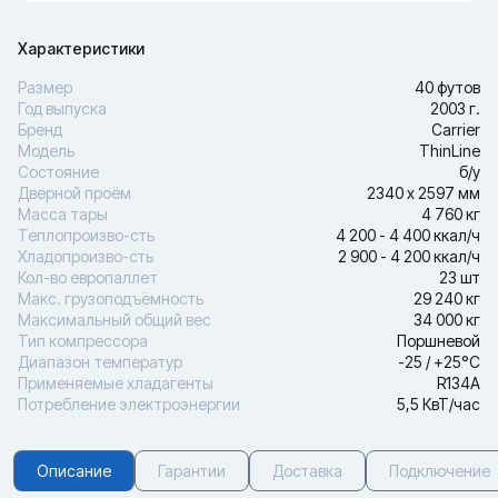
Характеристики
Размер
40 футов
Год выпуска
2003 г.
Бренд
Carrier
Модель
ThinLine
Состояние
б/у
Дверной проём
2340 х 2597 мм
Масса тары
4 760 кг
Теплопроизво-сть
4 200 - 4 400 ккал/ч
Хладопроизво-сть
2 900 - 4 200 ккал/ч
Кол-во европаллет
23 шт
Макс. грузоподъёмность
29 240 кг
Максимальный общий вес
34 000 кг
Тип компрессора
Поршневой
Диапазон температур
-25 / +25°С
Применяемые хладагенты
R134A
Потребление электроэнергии
5,5 КвТ/час
Описание
Гарантии
Доставка
Подключение