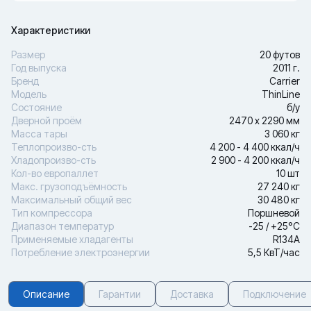
Характеристики
Размер
20 футов
Год выпуска
2011 г.
Бренд
Carrier
Модель
ThinLine
Состояние
б/у
Дверной проём
2470 х 2290 мм
Масса тары
3 060 кг
Теплопроизво-сть
4 200 - 4 400 ккал/ч
Хладопроизво-сть
2 900 - 4 200 ккал/ч
Кол-во европаллет
10 шт
Макс. грузоподъёмность
27 240 кг
Максимальный общий вес
30 480 кг
Тип компрессора
Поршневой
Диапазон температур
-25 / +25°С
Применяемые хладагенты
R134A
Потребление электроэнергии
5,5 КвТ/час
Описание
Гарантии
Доставка
Подключение