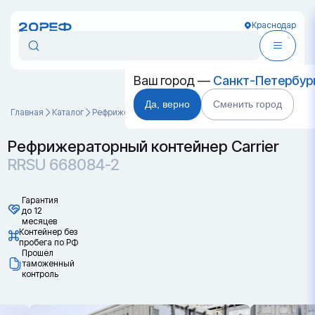
Краснодар
Ваш город —
Санкт-Петербур
Да, верно
Сменить город
Главная
Каталог
Рефрижераторные контейнеры
RRSU 668084-2
Рефрижераторный контейнер Carrier
RRSU 668084-2
Гарантия
до 12
месяцев
Контейнер без
пробега по РФ
Прошел
таможенный
контроль