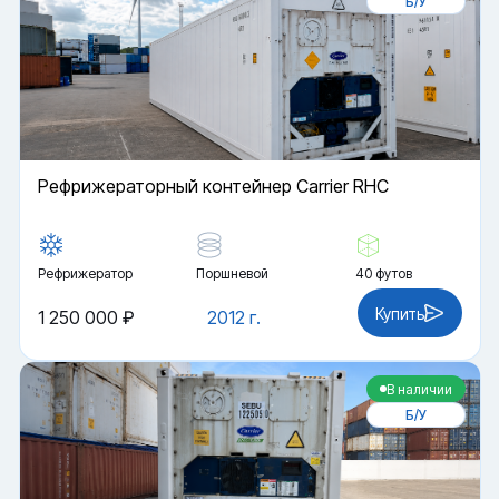
Б/У
Рефрижераторный контейнер Carrier RHC
Рефрижератор
Поршневой
40 футов
Купить
1 250 000 ₽
2012 г.
В наличии
Б/У