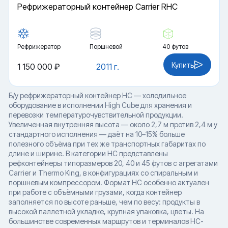
Рефрижераторный контейнер Carrier RHC
Рефрижератор
Поршневой
40 футов
Купить
1 150 000 ₽
2011 г.
Б/у рефрижераторный контейнер HC — холодильное
оборудование в исполнении High Cube для хранения и
перевозки температурочувствительной продукции.
Увеличенная внутренняя высота — около 2,7 м против 2,4 м у
стандартного исполнения — даёт на 10–15% больше
полезного объёма при тех же транспортных габаритах по
длине и ширине. В категории HC представлены
рефконтейнеры типоразмеров 20, 40 и 45 футов с агрегатами
Carrier и Thermo King, в конфигурациях со спиральным и
поршневым компрессором. Формат HC особенно актуален
при работе с объёмными грузами, когда контейнер
заполняется по высоте раньше, чем по весу: продукты в
высокой паллетной укладке, крупная упаковка, цветы. На
большинстве современных маршрутов и терминалов HC-