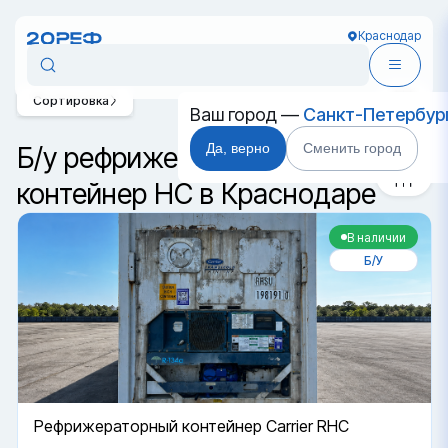
Краснодар
Сортировка
Ваш город —
Санкт-Петербур
Да, верно
Сменить город
Б/у рефрижераторный
контейнер HC в Краснодаре
В наличии
Б/У
Рефрижераторный контейнер Carrier RHC