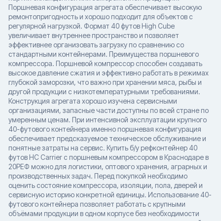
Поршневая конфигурация агрегата обеспечивает высокую
ремонтопригодность и хорошо подходит для объектов с
регулярной нагрузкой. Формат 40 футов High Cube
увеличивает внутреннее пространство и позволяет
эффективнее организовать загрузку по сравнению со
стандартными контейнерами. Преимущества поршневого
компрессора. Поршневой компрессор способен создавать
высокое давление сжатия и эффективно работать в режимах
глубокой заморозки, что важно при хранении мяса, рыбы и
другой продукции с низкотемпературными требованиями.
Конструкция агрегата хорошо изучена сервисными
организациями, запасные части доступны по всей стране по
умеренным ценам. При интенсивной эксплуатации крупного
40-футового контейнера именно поршневая конфигурация
обеспечивает предсказуемое техническое обслуживание и
понятные затраты на сервис. Купить б/у рефконтейнер 40
футов HC Carrier с поршневым компрессором в Краснодаре в
20РЕФ можно для логистики, оптового хранения, аграрных и
производственных задач. Перед покупкой необходимо
оценить состояние компрессора, изоляции, пола, дверей и
сервисную историю конкретной единицы. Использование 40-
футового контейнера позволяет работать с крупными
объёмами продукции в одном корпусе без необходимости