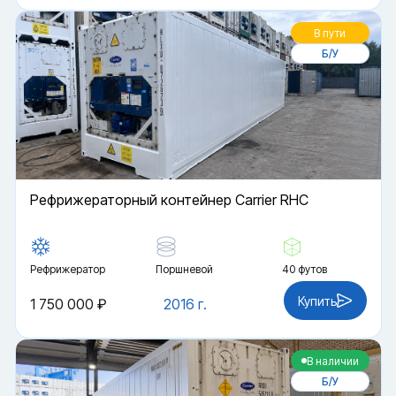
В пути
Б/У
Рефрижераторный контейнер Carrier RHC
Рефрижератор
Поршневой
40 футов
Купить
1 750 000 ₽
2016 г.
В наличии
Б/У