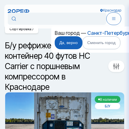
Краснодар
Сортировка
Ваш город —
Санкт-Петербур
Да, верно
Сменить город
Б/у рефрижераторный
контейнер 40 футов HC
Carrier с поршневым
компрессором в
Краснодаре
В наличии
Б/У