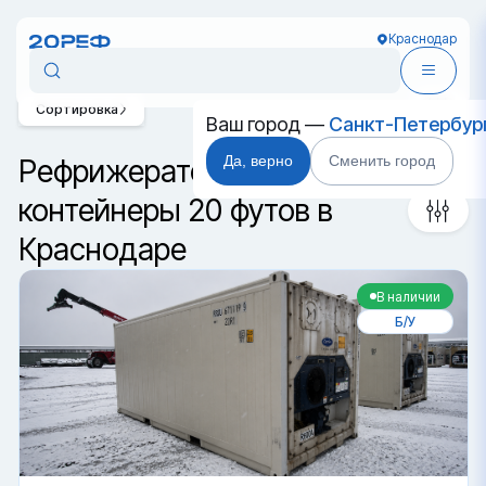
Краснодар
Сортировка
Ваш город —
Санкт-Петербур
Да, верно
Сменить город
Рефрижераторные
контейнеры 20 футов в
Краснодаре
В наличии
Б/У