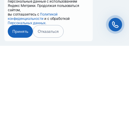
персональные данные с использованием
Яндекс Метрики. Продолжая пользоваться
сайтом,
вы соглашаетесь с
Политикой
конфиденциальности
и с обработкой
Персональных данных.
Принять
Отказаться
Чат-мессенджер
Главная
Терминалы
Каталог
Услуги
Лизинг
Контакты
Партнёры
Реквизиты
Оплата
Вопрос-Ответ
Отзывы
8 (800) 550-42-32
krasnodar@20ref.ru
г. Краснодар, с\т Радужное, ул.