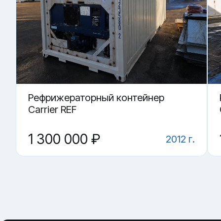
Купить «Сухогрузный морской контейнер TTNU 487651-4
▼ От чего зависит цена на Сухогрузный морской
▼ Подойдёт ли контейнер как склад?
▼ Можно ли использовать под переоборудован
▼ Где купить Сухогрузный морской контейнер T
▼ Что проверить перед покупкой?
Рефрижераторный контейнер
Carrier REF
1 300 000 ₽
2012 г.