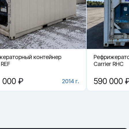
жераторный контейнер
Рефрижерато
 REF
Carrier RHC
0 000 ₽
590 000 
2014 г.