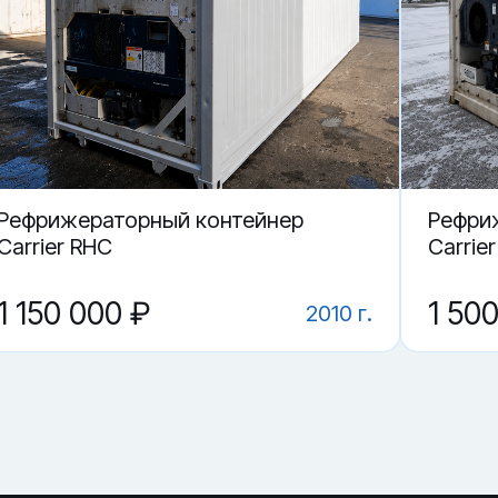
» в Краснодаре.
 контейнер TTNU 487651-4?
ие?
TNU 487651-4 в Краснодаре?
Рефрижераторный контейнер
Рефри
Carrier RHC
Carrier
1 150 000 ₽
1 50
2010 г.