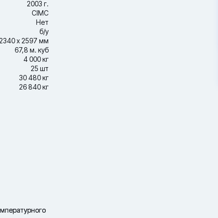
2003 г.
CIMC
Нет
б/у
2340 х 2597 мм
67,8 м. куб
4 000 кг
25 шт
30 480 кг
26 840 кг
емпературного