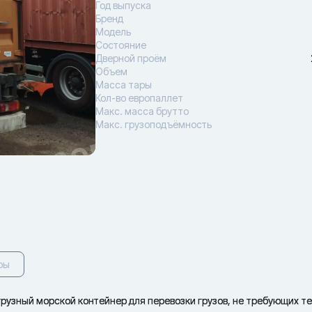
Год выпуска
Бренд
Модель
Состояние
Дверной проём
Объем
Масса тары
Кол-во европаллет
Макс. масса брутто
Макс. грузоподъёмность
ры
рузный морской контейнер для перевозки грузов, не требующих т