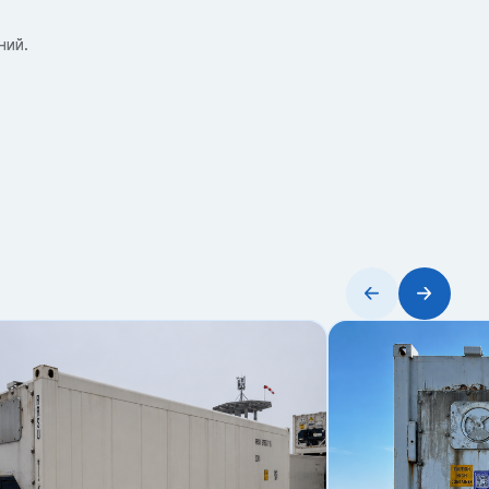
ний.
онт.
ене.