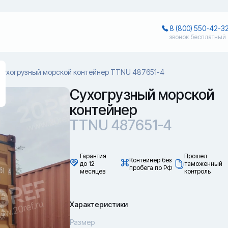
8 (800) 550-42-3
звонок бесплатный
Сухогрузный морской контейнер TTNU 487651-4
Сухогрузный морской
контейнер
TTNU 487651-4
Гарантия
Прошел
Контейнер без
до 12
таможенный
пробега по РФ
месяцев
контроль
Характеристики
Размер