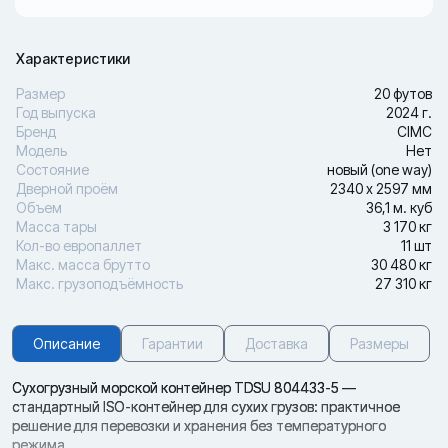
Характеристики
Размер
20 футов
Год выпуска
2024 г.
Бренд
CIMC
Модель
Нет
Состояние
новый (one way)
Дверной проём
2340 х 2597 мм
Объем
36,1 м. куб
Масса тары
3 170 кг
Кол-во европаллет
11 шт
Макс. масса брутто
30 480 кг
Макс. грузоподъёмность
27 310 кг
Описание
Гарантии
Доставка
Размеры
Сухогрузный морской контейнер TDSU 804433-5 —
стандартный ISO-контейнер для сухих грузов: практичное
решение для перевозки и хранения без температурного
режима.