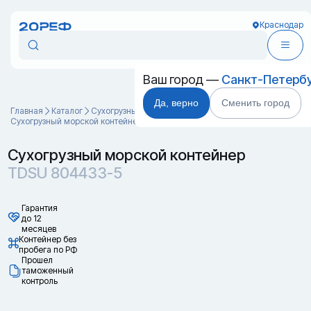
Краснодар
Ваш город —
Санкт-Петерб
Да, верно
Сменить город
Главная
Каталог
Cухогрузные морские контейнеры
Сухогрузный морской контейнер TDSU 804433-5
Сухогрузный морской контейнер
TDSU 804433-5
Гарантия
до 12
месяцев
Контейнер без
пробега по РФ
Прошел
таможенный
контроль