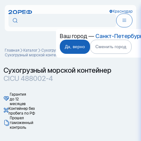
Краснодар
Ваш город —
Санкт-Петербур
Да, верно
Сменить город
Главная
Каталог
Cухогрузные морские контейнеры
Сухогрузный морской контейнер CICU 488002-4
Сухогрузный морской контейнер
CICU 488002-4
Гарантия
до 12
месяцев
Контейнер без
пробега по РФ
Прошел
таможенный
контроль