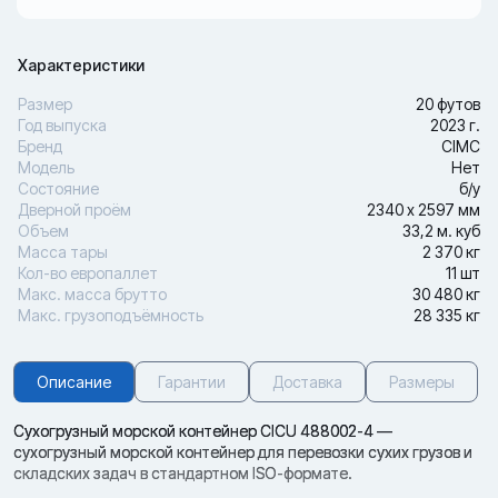
Характеристики
Размер
20 футов
Год выпуска
2023 г.
Бренд
CIMC
Модель
Нет
Состояние
б/у
Дверной проём
2340 х 2597 мм
Объем
33,2 м. куб
Масса тары
2 370 кг
Кол-во европаллет
11 шт
Макс. масса брутто
30 480 кг
Макс. грузоподъёмность
28 335 кг
Описание
Гарантии
Доставка
Размеры
Сухогрузный морской контейнер CICU 488002-4 —
сухогрузный морской контейнер для перевозки сухих грузов и
складских задач в стандартном ISO-формате.