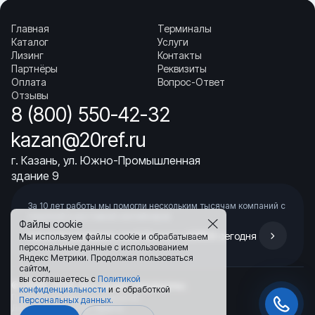
Главная
Терминалы
Каталог
Услуги
Лизинг
Контакты
Партнёры
Реквизиты
Оплата
Вопрос-Ответ
Отзывы
8 (800) 550-42-32
kazan@20ref.ru
г. Казань, ул. Южно-Промышленная
здание 9
За 10 лет работы мы помогли нескольким тысячам компаний с
покупкой
и доставкой контейнеров
Файлы cookie
Начните развивать свой бизнес с 20РЕФ сегодня
Мы используем файлы cookie и обрабатываем
персональные данные с использованием
Яндекс Метрики. Продолжая пользоваться
сайтом,
вы соглашаетесь с
Политикой
© 2008–2026.
Все права защищены.
конфиденциальности
и с обработкой
Политика конфиденциальности
Персональных данных.
Договор публичной оферты