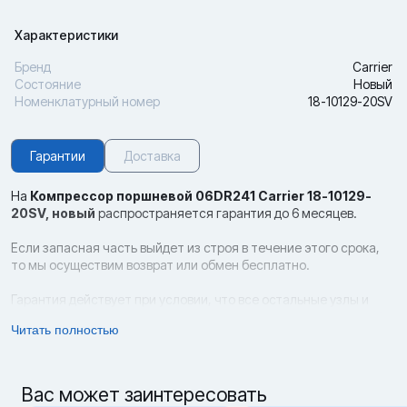
Характеристики
Бренд
Carrier
Состояние
Новый
Номенклатурный номер
18-10129-20SV
Гарантии
Доставка
На
Компрессор поршневой 06DR241 Carrier 18-10129-
20SV,
новый
распространяется гарантия до 6 месяцев.
Если запасная часть выйдет из строя в течение этого срока,
то мы осуществим возврат или обмен бесплатно.
Гарантия действует при условии, что все остальные узлы и
компоненты контейнера являются оригинальными (родными),
Читать полностью
соблюдены правила эксплуатации, а также отсутствуют следы
неквалифицированного ремонта и механические повреждения.
Возврат и обмен новых запчастей возможен в срок до 14 дней с
Вас может заинтересовать
даты приобретения товара при условии, что сохранены все его