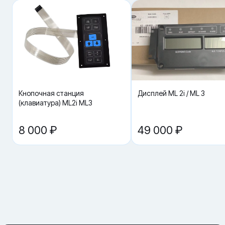
предупреждение, не заметить изменение режима или не
считать код ошибки.
Частые причины отказа
Попадание влаги и солевого тумана, окисление разъёмов,
повреждение шлейфа, вибрации, а также естественный износ
подсветки/контактной группы. Поэтому после замены полезно
проверить герметичность панели и состояние контактных
площадок.
Подбор без ошибок
Кнопочная станция
Дисплей ML 2i / ML 3
Самый частый источник проблем — заказ «по картинке» или по
(клавиатура) ML2i ML3
похожему названию. Даже у одной и той же детали могут быть
разные ревизии и исполнения: разъёмы, посадка, параметры.
Поэтому ориентируйтесь на точный номенклатурный номер 12-
8 000 ₽
49 000 ₽
00433-06RP и подтверждайте исполнение по маркировке. Если
сомневаетесь, лучше сразу отправить менеджеру фото
установки и фото узла — это обычно быстрее, чем возврат и
повторный заказ.
Эксплуатационные признаки, что Дисплей ML 2i /
ML 3 Carrier 12-00433-06RP стоит проверить
Реальная неисправность часто проявляется не «в лоб», а
через косвенные симптомы: нестабильная работа, ошибки по
цепям/параметрам, длительный выход на режим, рост
времени циклов, усиление вибраций или отказ реакции на