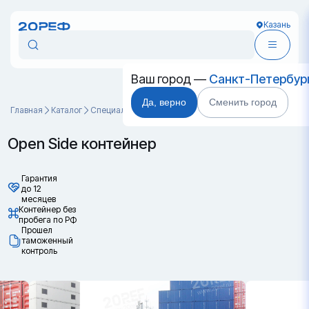
Казань
Ваш город —
Санкт-Петербур
Да, верно
Сменить город
Главная
Каталог
Специальные контейнеры
Open Side контейнер
Open Side контейнер
Гарантия
до 12
месяцев
Контейнер без
пробега по РФ
Прошел
таможенный
контроль