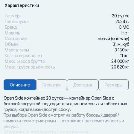
Характеристики
Размер
20 футов
Год выпуска
2024 г.
Бренд
CIMC
Модель
Нет
Состояние
новый (one way)
Объем
31 м. куб
Масса тары
3 180 кг
Кол-во европаллет
11 шт
Макс. масса брутто
24 000 кг
Макс. грузоподъёмность
20 820 кг
Описание
Гарантии
Доставка
Размеры
Open Side контейнер 20 футов — контейнер Open Side с
боковой загрузкой: подходит для длинномерных и габаритных
грузов, когда важен доступ сбоку.
При выборе Open Side смотрят на работу боковых дверей/
замков и геометрию рамы — это влияет на герметичность и
ресурс.
Ключевые параметры исполнения: