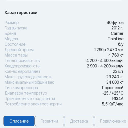
Характеристики
Размер
40 футов
Год выпуска
2012 г.
Бренд
Carrier
Модель
ThinLine
Состояние
б/у
Дверной проём
2290 х 2470 мм
Масса тары
4 760 кг
Теплопроизво-сть
4 200 - 4 400 ккал/ч
Хладопроизво-сть
2 900 - 4 200 ккал/ч
Кол-во европаллет
23 шт
Макс. грузоподъёмность
29 240 кг
Максимальный общий вес
34 000 кг
Тип компрессора
Поршневой
Диапазон температур
-25 / +25°С
Применяемые хладагенты
R134A
Потребление электроэнергии
5,5 КвТ/час
Описание
Гарантии
Доставка
Подключение