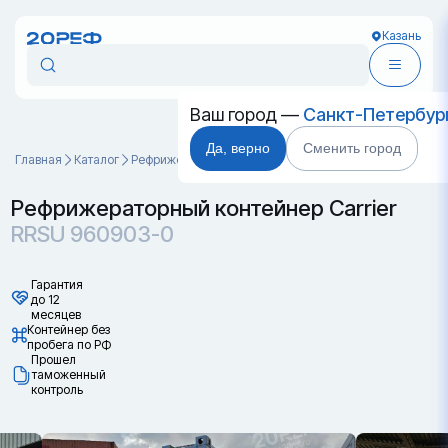
Казань
Ваш город —
Санкт-Петербур
Да, верно
Сменить город
Главная
Каталог
Рефрижераторные контейнеры
RRSU 960903-0
Рефрижераторный контейнер Carrier
RRSU 960903-0
Гарантия
до 12
месяцев
Контейнер без
пробега по РФ
Прошел
таможенный
контроль