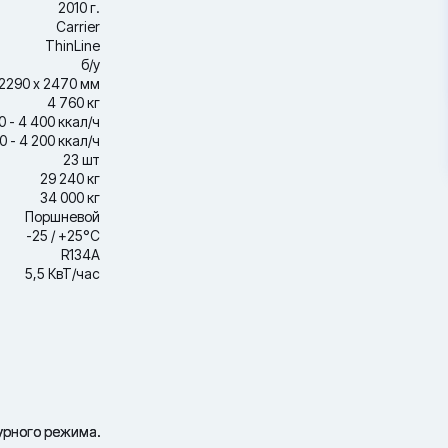
2010 г.
Carrier
ThinLine
б/у
2290 х 2470 мм
4 760 кг
0 - 4 400 ккал/ч
0 - 4 200 ккал/ч
23 шт
29 240 кг
34 000 кг
Поршневой
-25 / +25°С
R134A
5,5 КвТ/час
урного режима.