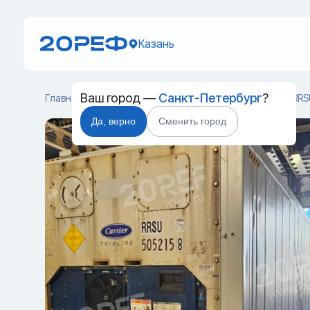
Казань
Ваш город —
Санкт-Петербург
?
Главная
Каталог
Рефрижераторные контейнеры
RRS
Да, верно
Сменить город