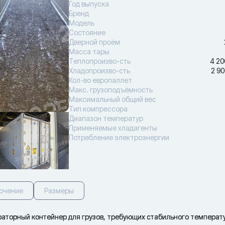
Год выпуска
Бренд
Модель
Состояние
Дверной проём
Масса тары
Теплопроизво-сть
4 20
Хладопроизво-сть
2 90
Кол-во европаллет
Макс. грузоподъёмность
Максимальный общий вес
Тип компрессора
Диапазон температур
Применяемые хладагенты
Потребление электроэнергии
ючение
Размеры
аторный контейнер для грузов, требующих стабильного температ