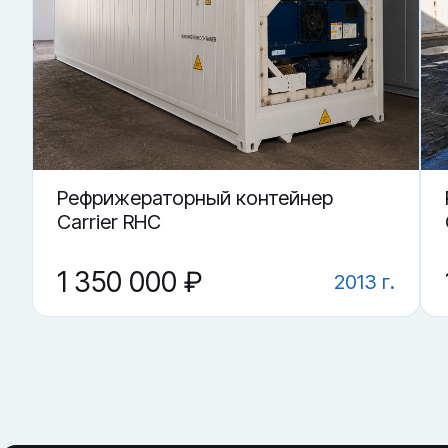
Купить «Рефрижераторный контейнер RRSU 505215-8» в К
▼ Как понять, что контейнер держит режим?
▼ От чего зависит цена на Рефрижераторный ко
▼ Какие грузы возят в рефконтейнере?
▼ Что важнее: агрегат или корпус?
▼ Где купить Рефрижераторный контейнер RRSU 
Рефрижераторный контейнер
Carrier RHC
1 350 000 ₽
2013 г.