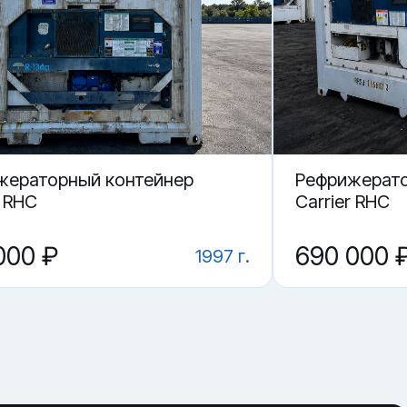
жераторный контейнер
Рефрижерато
r RHC
Carrier RHC
000 ₽
690 000 
1997 г.