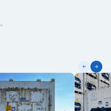
е.
ервыми.