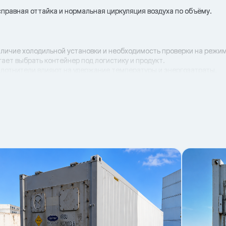
правная оттайка и нормальная циркуляция воздуха по объёму.
личие холодильной установки и необходимость проверки на режим
ает выбрать контейнер под логистику и продукт.
уплотнители влияют на удержание температуры и энергозатраты.
ти системы чаще всего дают сбои режима, поэтому их проверяют п
стабильность работы.
ления холода.
удержание температуры.
ие эффективности.
ов