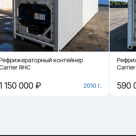
азани.
нтейнер RRSU 505215-8?
505215-8 в Казани?
Рефрижераторный контейнер
Рефри
Carrier RHC
Carrie
1 150 000 ₽
590 
2010 г.