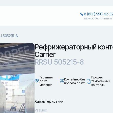
8 (800) 550-42-3
звонок бесплатный
U 505215-8
Рефрижераторный конт
Carrier
RRSU 505215-8
Гарантия
Прошел
Контейнер без
до 12
таможенный
пробега по РФ
месяцев
контроль
Характеристики
Размер