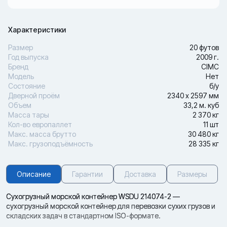
Характеристики
Размер
20 футов
Год выпуска
2009 г.
Бренд
CIMC
Модель
Нет
Состояние
б/у
Дверной проём
2340 х 2597 мм
Объем
33,2 м. куб
Масса тары
2 370 кг
Кол-во европаллет
11 шт
Макс. масса брутто
30 480 кг
Макс. грузоподъёмность
28 335 кг
Описание
Гарантии
Доставка
Размеры
Сухогрузный морской контейнер WSDU 214074-2 —
сухогрузный морской контейнер для перевозки сухих грузов и
складских задач в стандартном ISO-формате.