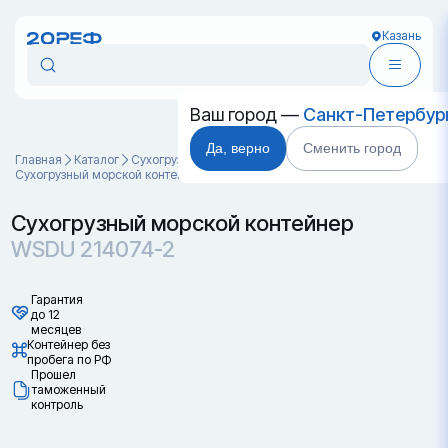
Казань
Ваш город —
Санкт-Петербур
Да, верно
Сменить город
Главная
Каталог
Cухогрузные морские контейнеры
Сухогрузный морской контейнер WSDU 214074-2
Сухогрузный морской контейнер
WSDU 214074-2
Гарантия
до 12
месяцев
Контейнер без
пробега по РФ
Прошел
таможенный
контроль