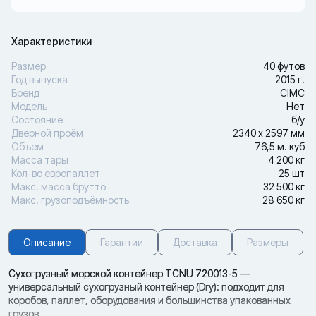
Характеристики
Размер
40 футов
Год выпуска
2015 г.
Бренд
CIMC
Модель
Нет
Состояние
б/у
Дверной проём
2340 х 2597 мм
Объем
76,5 м. куб
Масса тары
4 200 кг
Кол-во европаллет
25 шт
Макс. масса брутто
32 500 кг
Макс. грузоподъёмность
28 650 кг
Описание
Гарантии
Доставка
Размеры
Сухогрузный морской контейнер TCNU 720013-5 —
универсальный сухогрузный контейнер (Dry): подходит для
коробов, паллет, оборудования и большинства упакованных
грузов.