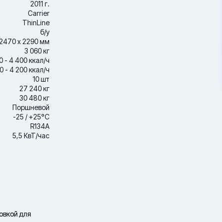
2011 г.
Carrier
ThinLine
б/у
2470 х 2290 мм
3 060 кг
0 - 4 400 ккал/ч
0 - 4 200 ккал/ч
10 шт
27 240 кг
30 480 кг
Поршневой
-25 / +25°С
R134A
5,5 КвТ/час
овкой для