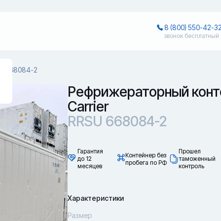
8 (800) 550-42-3
звонок бесплатный
U 668084-2
Рефрижераторный конт
Carrier
RRSU 668084-2
Гарантия
Прошел
Контейнер без
до 12
таможенный
пробега по РФ
месяцев
контроль
Характеристики
Размер