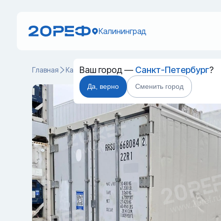
Калининград
Ваш город —
Санкт-Петербург
?
Главная
Каталог
Рефрижераторные контейнеры
RRS
Да, верно
Сменить город