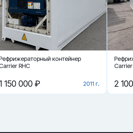
Калининграде.
668084-2 в Калининграде?
нтейнер RRSU 668084-2?
Рефрижераторный контейнер
Рефри
Carrier RHC
Carrie
1 150 000 ₽
2 10
2011 г.