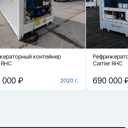
жераторный контейнер
Рефрижерато
r RHC
Carrier RHC
0 000 ₽
690 000 
2020 г.