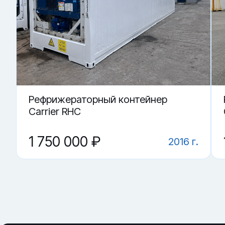
Купить «Рефрижераторный контейнер RRSU 668084-2» в 
▼ Где купить Рефрижераторный контейнер RRSU 
▼ Как понять, что контейнер держит режим?
▼ От чего зависит цена на Рефрижераторный ко
▼ Какие грузы возят в рефконтейнере?
▼ Что важнее: агрегат или корпус?
Рефрижераторный контейнер
Carrier RHC
1 750 000 ₽
2016 г.