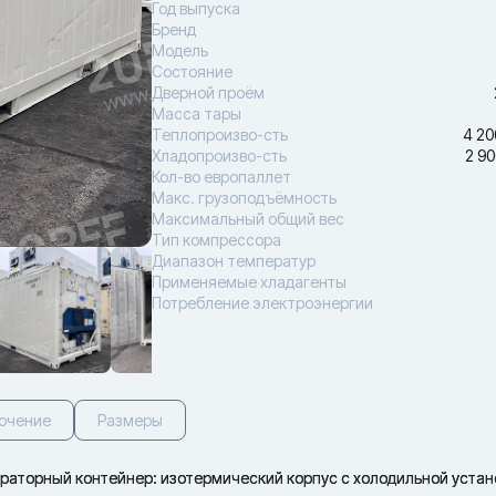
Год выпуска
Бренд
Модель
Состояние
Дверной проём
Масса тары
Теплопроизво-сть
4 20
Хладопроизво-сть
2 90
Кол-во европаллет
Макс. грузоподъёмность
Максимальный общий вес
Тип компрессора
Диапазон температур
Применяемые хладагенты
Потребление электроэнергии
ючение
Размеры
аторный контейнер: изотермический корпус с холодильной устан