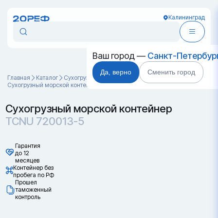
Калининград
Ваш город —
Санкт-Петербур
Да, верно
Сменить город
Главная
Каталог
Cухогрузные морские контейнеры
Сухогрузный морской контейнер TCNU 720013-5
Сухогрузный морской контейнер
TCNU 720013-5
Гарантия
до 12
месяцев
Контейнер без
пробега по РФ
Прошел
таможенный
контроль