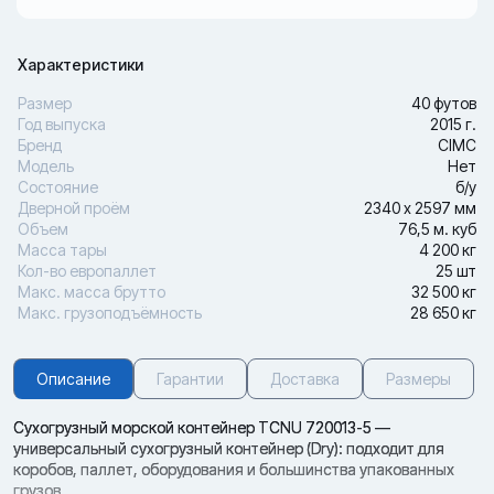
Характеристики
Размер
40 футов
Год выпуска
2015 г.
Бренд
CIMC
Модель
Нет
Состояние
б/у
Дверной проём
2340 х 2597 мм
Объем
76,5 м. куб
Масса тары
4 200 кг
Кол-во европаллет
25 шт
Макс. масса брутто
32 500 кг
Макс. грузоподъёмность
28 650 кг
Описание
Гарантии
Доставка
Размеры
Сухогрузный морской контейнер TCNU 720013-5 —
универсальный сухогрузный контейнер (Dry): подходит для
коробов, паллет, оборудования и большинства упакованных
грузов.