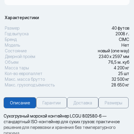
Характеристики
Размер
40 футов
Год выпуска
2008 г.
Бренд
CIMC
Модель
Нет
Состояние
новый (one way)
Дверной проём
2340 х 2597 мм
Объем
76,5 м. куб
Масса тары
4 200 кг
Кол-во европаллет
25 шт
Макс. масса брутто
32 500 кг
Макс. грузоподъёмность
28 650 кг
Описание
Гарантии
Доставка
Размеры
Сухогрузный морской контейнер LCGU 802580-6 —
стандартный ISO-контейнер для сухих грузов: практичное
решение для перевозки и хранения без температурного
режима.