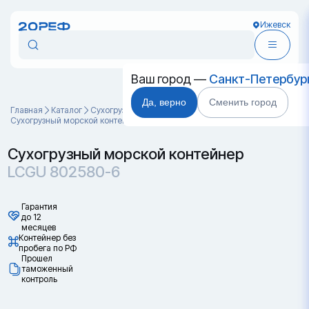
Ижевск
Ваш город —
Санкт-Петербур
Да, верно
Сменить город
Главная
Каталог
Cухогрузные морские контейнеры
Сухогрузный морской контейнер LCGU 802580-6
Сухогрузный морской контейнер
LCGU 802580-6
Гарантия
до 12
месяцев
Контейнер без
пробега по РФ
Прошел
таможенный
контроль