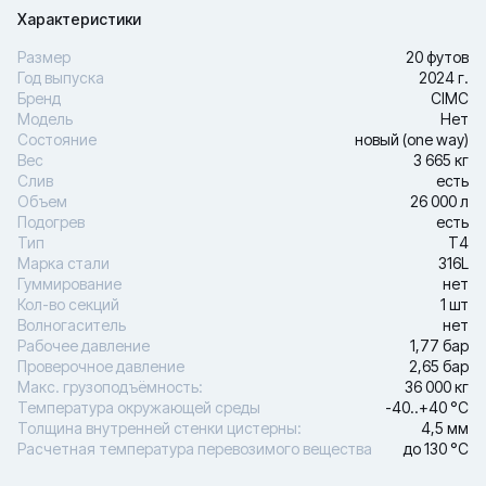
Характеристики
Размер
20 футов
Год выпуска
2024 г.
Бренд
CIMC
Модель
Нет
Состояние
новый (one way)
Вес
3 665 кг
Слив
есть
Объем
26 000 л
Подогрев
есть
Тип
Т4
Марка стали
316L
Гуммирование
нет
Кол-во секций
1 шт
Волногаситель
нет
Рабочее давление
1,77 бар
Проверочное давление
2,65 бар
Макс. грузоподъёмность:
36 000 кг
Температура окружающей среды
-40..+40 °С
Толщина внутренней стенки цистерны:
4,5 мм
Расчетная температура перевозимого вещества
до 130 °С