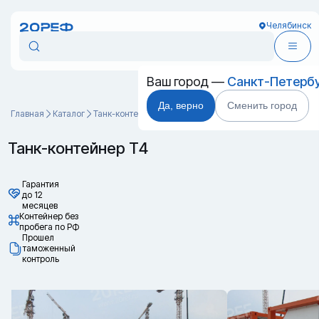
Челябинск
Ваш город —
Санкт-Петерб
Да, верно
Сменить город
Главная
Каталог
Танк-контейнеры
Танк-контейнер Т4
Танк-контейнер Т4
Гарантия
до 12
месяцев
Контейнер без
пробега по РФ
Прошел
таможенный
контроль